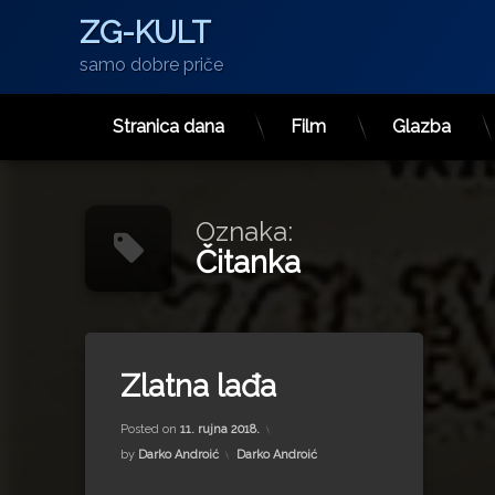
ZG-KULT
samo dobre priče
Stranica dana
Film
Glazba
Preskoči
na
sadržaj
Oznaka:
Čitanka
Tagged
Čitanka
Zlatna lađa
Mile Budak
Updated on
15. srpnja 2022.
NDH
Posted on
11. rujna 2018.
tableti
Kategorije:
by
Darko Androić
Darko Androić
Vladimir Nazor