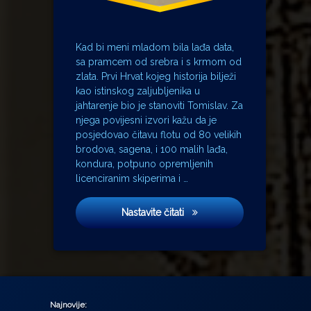
Kad bi meni mladom bila lađa data,
sa pramcem od srebra i s krmom od
zlata. Prvi Hrvat kojeg historija bilježi
kao istinskog zaljubljenika u
jahtarenje bio je stanoviti Tomislav. Za
njega povijesni izvori kažu da je
posjedovao čitavu flotu od 80 velikih
brodova, sagena, i 100 malih lađa,
kondura, potpuno opremljenih
licenciranim skiperima i …
Zlatna lađa
Nastavite čitati
Najnovije: