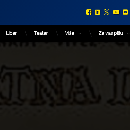
Facebook
LinkedIn
X.com
You
Libar
Teatar
Više
Za vas pišu