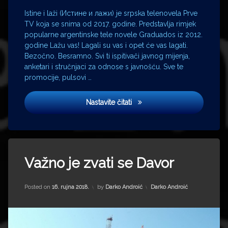
popis
Istine i laži (Истине и лажи) je srpska telenovela Prve
lektire
TV koja se snima od 2017. godine. Predstavlja rimjek
Porin
popularne argentinske tele novele Graduados iz 2012.
Predsjednik
godine Lažu vas! Lagali su vas i opet će vas lagati.
Premijer
Bezočno. Besramno. Svi ti ispitivači javnog mijenja,
anketari i stručnjaci za odnose s javnošću. Sve te
prošireni
popis
promocije, pulsovi …
lektire
Sabor
Истине и лажи
Nastavite čitati
Saborski
zastupnik
televizija
Tagged
zabranjene
knjige
Davor
Važno je zvati se Davor
Davor
Bernardić
Updated on
15. srpnja 2022.
Kategorije:
Posted on
16. rujna 2018.
by
Darko Androić
Darko Androić
Davor
Šuker
egzodus