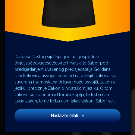
Ljudevit
Gaj
Marko
Perković
Mile
Budak
Nenad
Ninčević
Dvadesetšestog siječnja godine gospodnje
novosadski
dvijetisućedvadesetčetvrte hrvatski je Sabor pod
dogovor
predsjedanjem uvaženog predsjedatelja Gordana
Predsjednik
Jandrokovića usvojio jedan od najvažnijih zakona koji
Premijer
suverena i samostalna država može usvojiti, zakon o
jeziku; preciznije Zakon o hrvatskom jeziku. O tom
Sabor
zakonu su se onomad lomila koplja; te treba nam
srpski
takav zakon, te ne treba nam takav zakon. Sabor se …
jezik
Vlatko
Ako ne znaš što je bilo
Pavletić
Nastavite čitati
Vuk
Stefanović
Karadžić