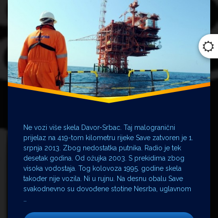
Rugovit
Sabor
Sava
Ne vozi više skela Davor-Srbac. Taj malogranični
prijelaz na 419-tom kilometru rijeke Save zatvoren je 1.
srpnja 2013. Zbog nedostatka putnika. Radio je tek
desetak godina. Od ožujka 2003. S prekidima zbog
visoka vodostaja. Tog kolovoza 1995. godine skela
također nije vozila. Ni u rujnu. Na desnu obalu Save
svakodnevno su dovođene stotine Nesrba, uglavnom
…