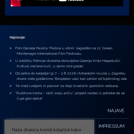
Najnovije:
Film Daniela Pavlića ‘Prašina u vitrini’ nagrađen na 12. Green
Montenegro International Film Festivalu
U središtu Petrinje otvorena obnovljena Galerija Krsto Hegedušić:
Kultura vraćena kući, u samo srce grada!
Od petka do nedjelje (31.7. – 2.8.2026.) Arheološki muzej u Zagrebu
otvara vrata građanima: Besplatan ulaz kao zaklon od toplinskog vala
‘Ni med cvetjem ni pravice’ na Aleji hrvatskih sportskih velikana
“Rubikova kocka – složi svoju priču”, projekt nastao iz potrebe da se
čuje glas djece!
NAJAVE
IMPRESSUM
Naša stranica koristi kolačiće kako