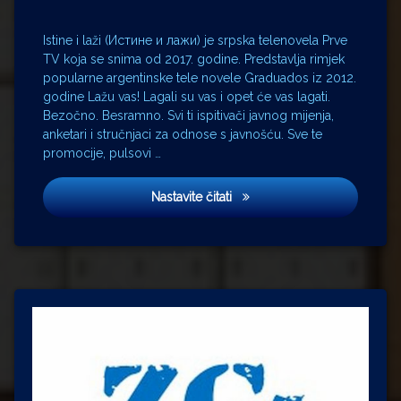
novine
popis
Istine i laži (Истине и лажи) je srpska telenovela Prve
lektire
TV koja se snima od 2017. godine. Predstavlja rimjek
Porin
popularne argentinske tele novele Graduados iz 2012.
Predsjednik
godine Lažu vas! Lagali su vas i opet će vas lagati.
Premijer
Bezočno. Besramno. Svi ti ispitivači javnog mijenja,
anketari i stručnjaci za odnose s javnošću. Sve te
prošireni
popis
promocije, pulsovi …
lektire
Sabor
Истине и лажи
Nastavite čitati
Saborski
zastupnik
televizija
zabranjene
knjige