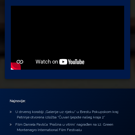
Najnovije:
U drvenoj korablji „Galerije uz rijeku“ u Brestu Pokupskom kraj
Petrinje otvorena izložba “Čuvari ljepote našeg kraja 2”
Film Daniela Pavlića ‘Prašina u vitrini’ nagrađen na 12. Green
Montenegro International Film Festivalu