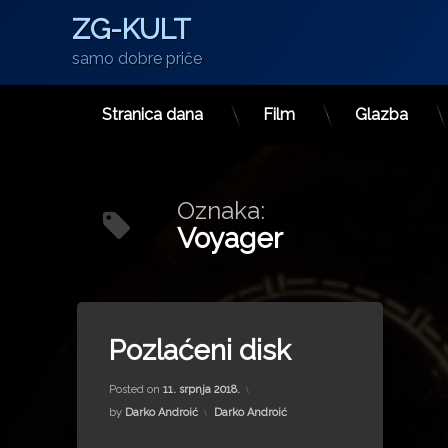
ZG-KULT
samo dobre priče
Stranica dana
Film
Glazba
Preskoči
na
sadržaj
Oznaka:
Voyager
Tagged
astrobiolog
Pozlaćeni disk
Carl Sagan
Updated on
15. srpnja 2022.
Dan Sv. Benedikta
Posted on
11. srpnja 2018.
Konzum
Kategorije:
by
Darko Androić
Darko Androić
Kozmos