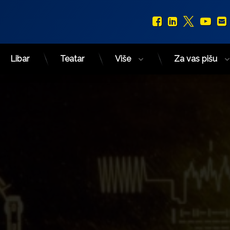
Facebook
LinkedIn
X.com
You
Libar
Teatar
Više
Za vas pišu