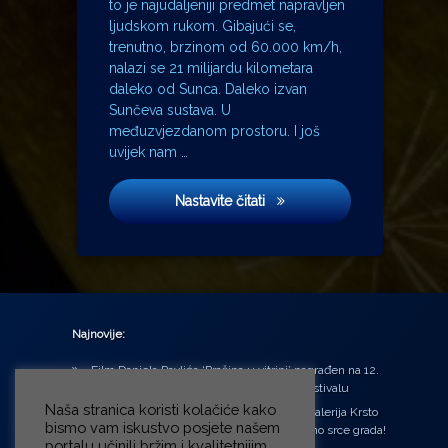
to je najudaljeniji predmet napravljen
ljudskom rukom. Gibajući se,
trenutno, brzinom od 60.000 km/h,
nalazi se 21 milijardu kilometara
daleko od Sunca. Daleko izvan
Sunčeva sustava. U
međuzvjezdanom prostoru. I još
uvijek nam …
Pozlaćeni disk
Nastavite čitati
Najnovije:
Film Daniela Pavlića ‘Prašina u vitrini’ nagrađen na 12.
Green Montenegro International Film Festivalu
Naša stranica koristi kolačiće kako
U središtu Petrinje otvorena obnovljena Galerija Krsto
bismo vam iskustvo posjete našem
Hegedušić: Kultura vraćena kući, u samo srce grada!
portalu učinili bržim i kvalitetnijim.