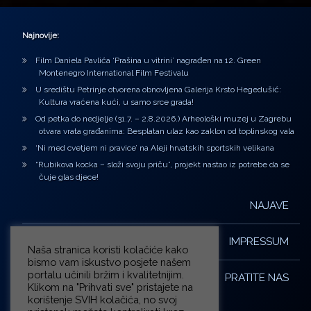
Najnovije:
Film Daniela Pavlića ‘Prašina u vitrini’ nagrađen na 12. Green
Montenegro International Film Festivalu
U središtu Petrinje otvorena obnovljena Galerija Krsto Hegedušić:
Kultura vraćena kući, u samo srce grada!
Od petka do nedjelje (31.7. – 2.8.2026.) Arheološki muzej u Zagrebu
otvara vrata građanima: Besplatan ulaz kao zaklon od toplinskog vala
‘Ni med cvetjem ni pravice’ na Aleji hrvatskih sportskih velikana
“Rubikova kocka – složi svoju priču”, projekt nastao iz potrebe da se
čuje glas djece!
NAJAVE
IMPRESSUM
Naša stranica koristi kolačiće kako
bismo vam iskustvo posjete našem
portalu učinili bržim i kvalitetnijim.
PRATITE NAS
Klikom na "Prihvati sve" pristajete na
korištenje SVIH kolačića, no svoj