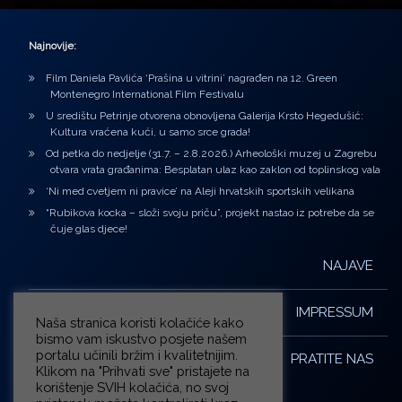
Najnovije:
Film Daniela Pavlića ‘Prašina u vitrini’ nagrađen na 12. Green
Montenegro International Film Festivalu
U središtu Petrinje otvorena obnovljena Galerija Krsto Hegedušić:
Kultura vraćena kući, u samo srce grada!
Od petka do nedjelje (31.7. – 2.8.2026.) Arheološki muzej u Zagrebu
otvara vrata građanima: Besplatan ulaz kao zaklon od toplinskog vala
‘Ni med cvetjem ni pravice’ na Aleji hrvatskih sportskih velikana
“Rubikova kocka – složi svoju priču”, projekt nastao iz potrebe da se
čuje glas djece!
NAJAVE
IMPRESSUM
Naša stranica koristi kolačiće kako
bismo vam iskustvo posjete našem
portalu učinili bržim i kvalitetnijim.
PRATITE NAS
Klikom na "Prihvati sve" pristajete na
korištenje SVIH kolačića, no svoj