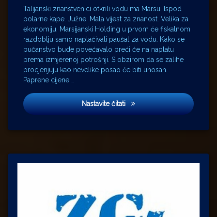
Talijanski znanstvenici otkrili vodu ma Marsu. Ispod
ustaše
polarne kape. Južne. Mala vijest za znanost. Velika za
voda
ekonomiju. Marsijanski Holding u prvom će fiskalnom
razdoblju samo naplaćivati paušal za vodu. Kako se
pučanstvo bude povećavalo preći će na naplatu
prema izmjerenoj potrošnji. S obzirom da se zalihe
procjenjuju kao nevelike posao će biti unosan.
Paprene cijene …
Hrvatski bog Mars
Nastavite čitati