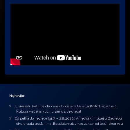
Najnovije:
U središtu Petrinje otvorena obnovljena Galerija Krsto Hegedušić:
Kultura vraćena kući, u samo srce grada!
Od petka do nedjelje (31.7. – 2.8.2026.) Arheološki muzej u Zagrebu
otvara vrata građanima: Besplatan ulaz kao zaklon od toplinskog vala