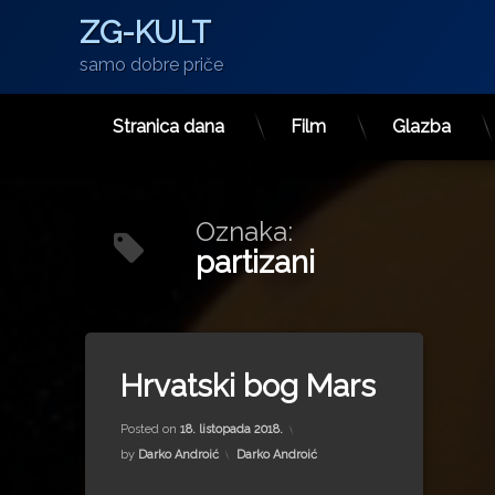
ZG-KULT
samo dobre priče
Stranica dana
Film
Glazba
Preskoči
na
sadržaj
Oznaka:
partizani
Tagged
12. domobranska pukovnija HV
Hrvatski bog Mars
domobrani
Updated on
15. srpnja 2022.
Hrvatski bog Mars
Posted on
18. listopada 2018.
Ksaver Šandor Gjalski
Kategorije:
by
Darko Androić
Darko Androić
Ljubo Babić