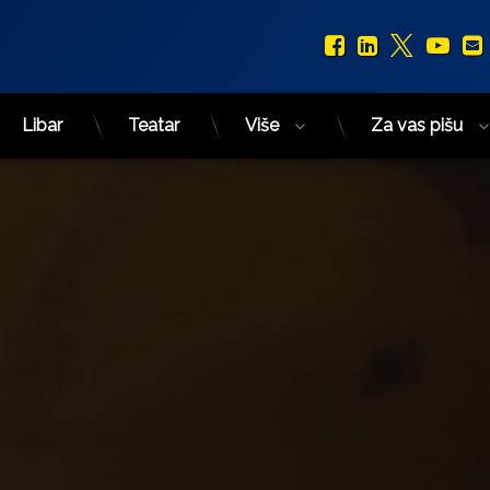
Facebook
LinkedIn
X.com
You
Libar
Teatar
Više
Za vas pišu