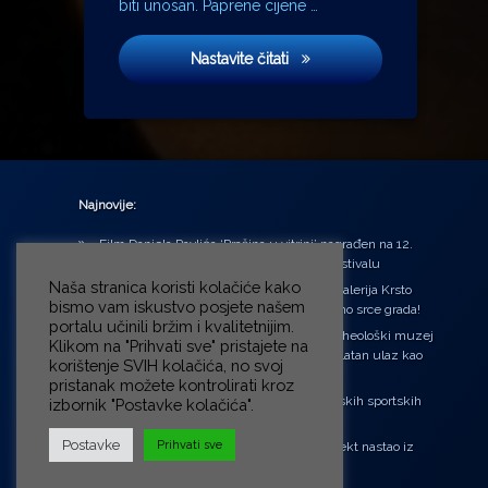
biti unosan. Paprene cijene …
Hrvatski bog Mars
Nastavite čitati
Najnovije:
Film Daniela Pavlića ‘Prašina u vitrini’ nagrađen na 12.
Green Montenegro International Film Festivalu
Naša stranica koristi kolačiće kako
U središtu Petrinje otvorena obnovljena Galerija Krsto
bismo vam iskustvo posjete našem
Hegedušić: Kultura vraćena kući, u samo srce grada!
portalu učinili bržim i kvalitetnijim.
Od petka do nedjelje (31.7. – 2.8.2026.) Arheološki muzej
Klikom na "Prihvati sve" pristajete na
u Zagrebu otvara vrata građanima: Besplatan ulaz kao
korištenje SVIH kolačića, no svoj
zaklon od toplinskog vala
pristanak možete kontrolirati kroz
‘Ni med cvetjem ni pravice’ na Aleji hrvatskih sportskih
izbornik "Postavke kolačića".
velikana
Postavke
Prihvati sve
“Rubikova kocka – složi svoju priču”, projekt nastao iz
potrebe da se čuje glas djece!