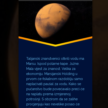
Mars
Miroslav Krleža
partizani
Tide
UEFA
ustaše
voda
Talijanski znanstvenici otkrili vodu ma
Marsu. Ispod polarne kape. Južne.
Mala vijest za znanost. Velika za
ekonomiju. Marsijanski Holding u
prvom će fiskalnom razdoblju samo
naplaćivati paušal za vodu. Kako se
pučanstvo bude povećavalo preći će
na naplatu prema izmjerenoj
potrošnji. S obzirom da se zalihe
procjenjuju kao nevelike posao će