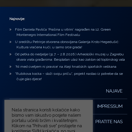
Najnovije:
Film Daniela Pavlića ‘Prašina u vitrini’ nagrađen na 12. Green
Montenegro International Film Festivalu
U središtu Petrinje otvorena obnovljena Galerija Krsto Hegedušić:
Kultura vraćena kući, u samo srce grada!
Od petka do nedjelje (31.7. – 2.8.2026.) Arheološki muzej u Zagrebu
otvara vrata građanima: Besplatan ulaz kao zaklon od toplinskog vala
‘Ni med cvetjem ni pravice’ na Aleji hrvatskih sportskih velikana
“Rubikova kocka – složi svoju priču”, projekt nastao iz potrebe da se
čuje glas djece!
NAJAVE
IMPRESSUM
Naša stranica koristi kolačiće kako
bismo vam iskustvo posjete našem
portalu učinili bržim i kvalitetnijim.
PRATITE NAS
Klikom na "Prihvati sve" pristajete na
korištenje SVIH kolačića, no svoj