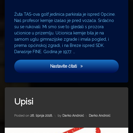
mathematics
metan
Žuta TAS-ova golf jedinica parkirala je ispred Općine.
Općina
Naš profesor kemije izašao je pred vozača. Srdačno
perfluorirani
su se rukovali. Mi smo sve to gledali s prozora
ugljikovodici
učionice u prizemlju. Učionica kemije bila je na
samom uglu gimnazijske zgrade i imala pogled, i
Petrinja
prema općinskoj zgradi, i na Breze ispred SDK.
PMF
Današnje FINE. Godina je 1977. …
profesor
Richard
STEM
Nastavite čitati
Feynman
science
SDK
Tagged
STEM
technology
cjelovita
Upisi
kurikularna
ugljični
reforma
dioksid
Updated on
15. srpnja 2022.
Kategorije:
Posted on
26. lipnja 2018.
by
Darko Androić
Darko Androić
CRK
Dinamo
gimnazija