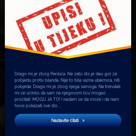
Holding
igrač
Imotski
Ministarstvo
nogomet
Općina
Perišić
Ivan
pionir
Drago mi je zbog Perišića. Ne zato što je dao gol za
profesor
pobjedu protiv Islanda. Nije to bila važna utakmica, niti
rodotelji
pobjeda. Drago mi je zbog njega samoga. Na trenutak
škola
mi se učinilo da sam na njegovom licu mogao
nogometa
pročitati: MOGU JA TO! I nadam se da može i da nam
srednja
hoće pokazati sve što …
škola
trener
Upisi
Nastavite čitati
uhljeb
Upisi