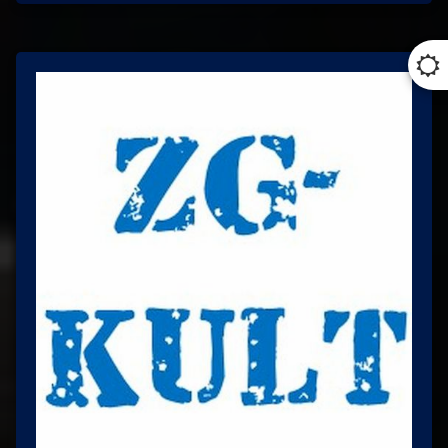
vlada
županija