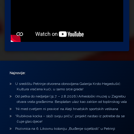
Najnovije:
U središtu Petrinje otvorena obnovljena Galerija Krsto Hegedušić:
Kultura vraćena kući, u samo srce grada!
Od petka do nedjelje (31.7. – 2.8.2026.) Arheološki muzej u Zagrebu
otvara vrata građanima: Besplatan ulaz kao zaklon od toplinskog vala
‘Ni med cvetjem ni pravice’ na Aleji hrvatskih sportskih velikana
“Rubikova kocka – složi svoju priču”, projekt nastao iz potrebe da se
čuje glas djece!
Pozivnica na 6. Likovnu koloniju „Buđenje svjetlosti” u Petrinji