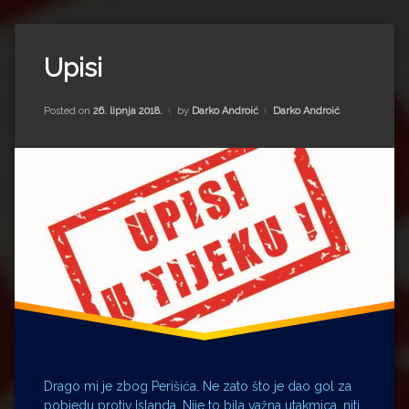
Impressum
Milenko Strižak
Tagged
Drugi autori
Drugi autori
cjelovita
Upisi
kurikularna
Matea Andrić
reforma
Updated on
15. srpnja 2022.
Kategorije:
Posted on
26. lipnja 2018.
by
Darko Androić
Darko Androić
CRK
Ljiljana Lekanić-Kljaić
Dinamo
gimnazija
Željko Krznarić
Holding
igrač
Mario Lovreković
Imotski
Ministarstvo
Miroslav Šantek
nogomet
Općina
Perišić
Ivan
pionir
Drago mi je zbog Perišića. Ne zato što je dao gol za
profesor
pobjedu protiv Islanda. Nije to bila važna utakmica, niti