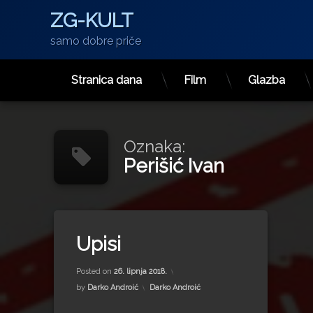
ZG-KULT
samo dobre priče
Stranica dana
Film
Glazba
Preskoči
na
sadržaj
Oznaka:
Perišić Ivan
Tagged
cjelovita kurikularna reforma
Upisi
CRK
Updated on
15. srpnja 2022.
Dinamo
Posted on
26. lipnja 2018.
gimnazija
Kategorije:
by
Darko Androić
Darko Androić
Holding