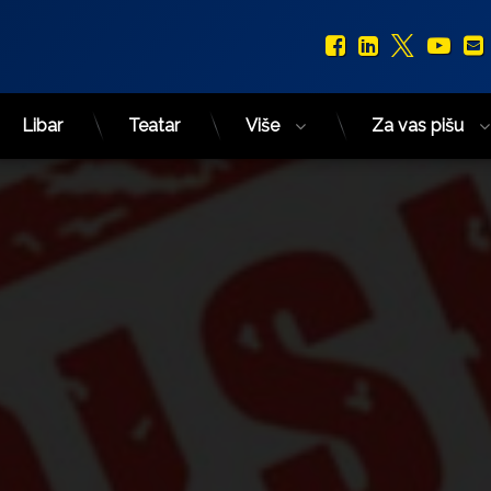
Facebook
LinkedIn
X.com
You
Libar
Teatar
Više
Za vas pišu