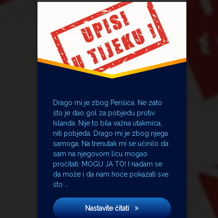
igrač
Imotski
Ministarstvo
nogomet
Općina
Perišić Ivan
pionir
profesor
Drago mi je zbog Perišića. Ne zato
rodotelji
što je dao gol za pobjedu protiv
škola nogometa
Islanda. Nije to bila važna utakmica,
niti pobjeda. Drago mi je zbog njega
srednja škola
samoga. Na trenutak mi se učinilo da
trener
sam na njegovom licu mogao
uhljeb
pročitati: MOGU JA TO! I nadam se
Upisi
da može i da nam hoće pokazati sve
vlada
što …
županija
Upisi
Nastavite čitati