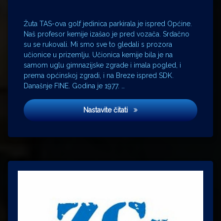
mathematics
metan
Žuta TAS-ova golf jedinica parkirala je ispred Općine.
Općina
Naš profesor kemije izašao je pred vozača. Srdačno
perfluorirani
su se rukovali. Mi smo sve to gledali s prozora
ugljikovodici
učionice u prizemlju. Učionica kemije bila je na
samom uglu gimnazijske zgrade i imala pogled, i
Petrinja
prema općinskoj zgradi, i na Breze ispred SDK.
PMF
Današnje FINE. Godina je 1977. …
profesor
Richard
STEM
Nastavite čitati
Feynman
science
SDK
STEM
technology
ugljični
dioksid