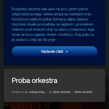
Posljednji večernji vlak ulazi na prvi i jedini peron
željezničke postaje. Velika lampa na srednjem krilu
kolodvora svjetlom jedva dohvaća natpis stanice.
Ukočena silueta prometnika sa šapkom i prometnim
znakom pod miškom stoji na ulazu u čekaonicu koja
vonja na brzo ugašen duhan i mokraću. Ovaj puta ću
je zaobići u želji da što prije …
Ostala si uvijek ista
Nastavite čitati
Tagged
Proba orkestra
Bibi
Andersson
Emil
Updated on
31. siječnja 2024.
Kategorije:
Posted on
12. svibnja 2019.
by
Darko Androić
Darko Androić
Cosstto
Enrico
Carusso