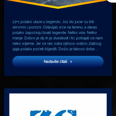
stolni
tenis
Tivoli
22+1 polako ulaze u legendu. Još do jučer su bili
skromni i ponizni. Ostavljali srce na terenu, a danas
polako započinju bivati legende. Netko više. Netko
manje. Dobro je da ih je dvadeset i tri; potrajati će nam
neko vrijeme. Jer će već sutra njihovo srebro zlatnog
sjaja polako početi blijediti. Došlo je takovo doba …
Dan poslije
Nastavite čitati