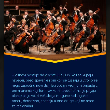
Federico
Fellini
Herbert
von
Karajan
Ingmar
Bergman
Ingrid
Thulin
Jelena
Radan
Klapa
Intrade
Marcello
U osnovi postoje dvije vrste ljudi. Oni koji se kupaju
Mastroianni
navečer, pred spavanje i oni koji se tuširaju ujutro, prije
Maria
nego započnu novi dan. Europljani većinom pripadaju
Callas
onim prvima koji tom navikom navodno manje prljaju
Mate
plahte pa je veliki veš stoga moguće raditi rjeđe.
Mišo
Ameri, definitivno, spadaju u one druge koji ne mare
Kovač
za racionalnu …
New