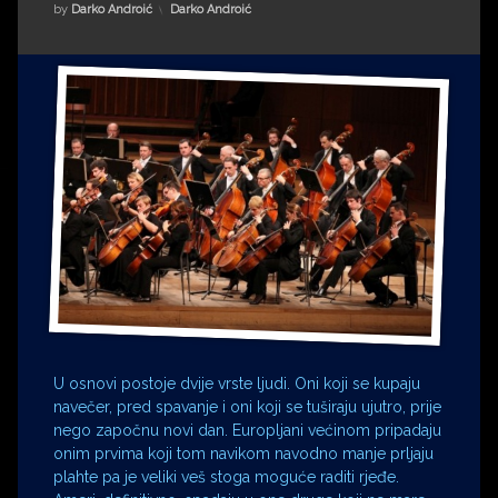
Impressum
Milenko Strižak
Kategorije:
by
Darko Androić
Darko Androić
Drugi autori
Drugi autori
Matea Andrić
Ljiljana Lekanić-Kljaić
Željko Krznarić
Mario Lovreković
Miroslav Šantek
U osnovi postoje dvije vrste ljudi. Oni koji se kupaju
navečer, pred spavanje i oni koji se tuširaju ujutro, prije
nego započnu novi dan. Europljani većinom pripadaju
onim prvima koji tom navikom navodno manje prljaju
plahte pa je veliki veš stoga moguće raditi rjeđe.