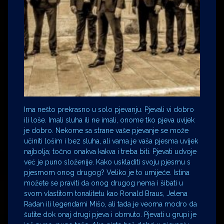
Ima nešto prekrasno u solo pjevanju. Pjevali vi dobro
ili loše. Imali sluha ili ne imali, onome tko pjeva uvijek
je dobro. Nekome sa strane vaše pjevanje se može
učiniti lošim i bez sluha, ali vama je vaša pjesma uvijek
najbolja; točno onakva kakva i treba biti. Pjevati udvoje
već je puno složenije. Kako uskladiti svoju pjesmu s
pjesmom onog drugog? Veliko je to umijeće. Istina
možete se praviti da onog drugog nema i šibati u
svom vlastitom tonalitetu kao Ronald Braus, Jelena
Radan ili legendarni Mišo, ali tada je veoma modro da
šutite dok onaj drugi pjeva i obrnuto. Pjevati u grupi je