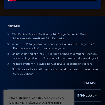
Najnovije:
Film Daniela Pavlića ‘Prašina u vitrini’ nagrađen na 12. Green
Montenegro International Film Festivalu
U središtu Petrinje otvorena obnovljena Galerija Krsto Hegedušić:
Kultura vraćena kući, u samo srce grada!
Od petka do nedjelje (31.7. – 2.8.2026.) Arheološki muzej u Zagrebu
otvara vrata građanima: Besplatan ulaz kao zaklon od toplinskog vala
‘Ni med cvetjem ni pravice’ na Aleji hrvatskih sportskih velikana
“Rubikova kocka – složi svoju priču”, projekt nastao iz potrebe da se
čuje glas djece!
NAJAVE
IMPRESSUM
Naša stranica koristi kolačiće kako
bismo vam iskustvo posjete našem