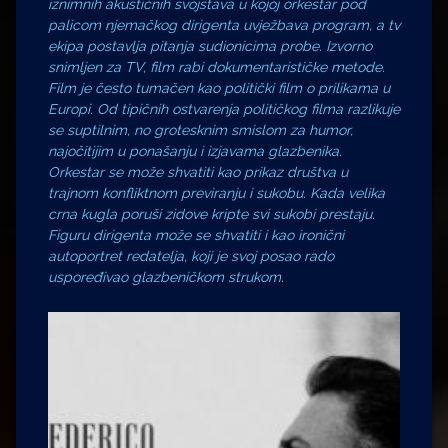
iznimnih akustičnih svojstava u kojoj orkestar pod
palicom njemačkog dirigenta uvježbava program, a tv
ekipa postavlja pitanja sudionicima probe. Izvorno
snimljen za TV, film rabi dokumentarističke metode.
Film je često tumačen kao politički film o prilikama u
Europi. Od tipičnih ostvarenja političkog filma razlikuje
se suptilnim, no grotesknim smislom za humor,
najočitijim u ponašanju i izjavama glazbenika.
Orkestar se može shvatiti kao prikaz društva u
trajnom konfliktnom previranju i sukobu. Kada velika
crna kugla poruši zidove kripte svi sukobi prestaju.
Figuru
dirigenta može se shvatiti i kao ironični
autoportret redatelja, koji je svoj posao rado
uspoređivao glazbeničkom strukom.