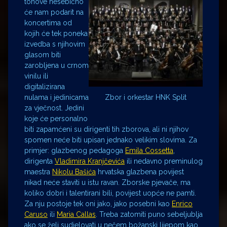
tonove nesebično
će nam podarit na
koncertima od
kojih će tek poneka
izvedba s njihovim
glasom biti
zarobljena u crnom
vinilu ili
digitalizirana
nulama i jedinicama
Zbor i orkestar HNK Split
za vječnost. Jedini
koje će personalno
biti zapamćeni su dirigenti tih zborova, ali ni njihov
spomen neće biti upisan jednako velikim slovima. Za
primjer: glazbenog pedagoga
Emila Cossetta
,
dirigenta
Vladimira Kranjčevića
ili nedavno preminulog
maestra
Nikolu Bašića
hrvatska glazbena povijest
nikad neće staviti u istu ravan. Zborske pjevače, ma
koliko dobri i talentirani bili, povijest uopće ne pamti.
Za nju postoje tek oni jako, jako posebni kao
Enrico
Caruso
ili
Maria Callas
. Treba zatomiti puno sebeljublja
ako se želi sudjelovati u nečem božanski lijepom kao