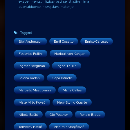
eksperimentalni fizičar bavi se istraživanjima
subnukleonskih svojstava materije.
Tagged
Bibi Andersson
Emil Cosstto
Enrico Carusso
Federico Fellini
Herbert von Karajan
Ingmar Bergman
Ingrid Thulin
Jelena Radan
Klapa Intrade
Marcello Mastroianni
Maria Callas
Mate Mišo Kovač
New Swing Quarte
Nikola Bašić
Oto Pestner
Ronald Braus
Tomislav Bralić
Vladimir Kranjčević