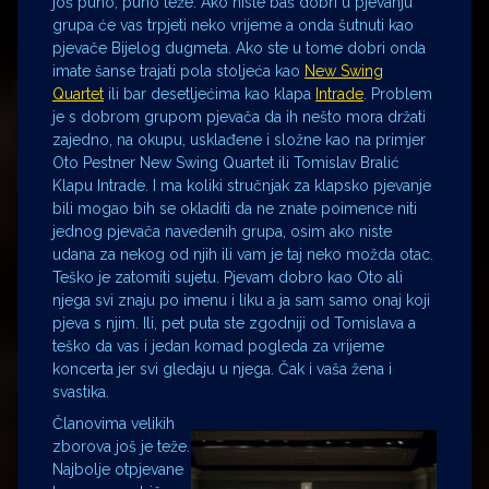
još puno, puno teže. Ako niste baš dobri u pjevanju
grupa će vas trpjeti neko vrijeme a onda šutnuti kao
pjevače Bijelog dugmeta. Ako ste u tome dobri onda
imate šanse trajati pola stoljeća kao
New Swing
Quartet
ili bar desetljećima kao klapa
Intrade
. Problem
je s dobrom grupom pjevača da ih nešto mora držati
zajedno, na okupu, usklađene i složne kao na primjer
Oto Pestner New Swing Quartet ili Tomislav Bralić
Klapu Intrade. I ma koliki stručnjak za klapsko pjevanje
bili mogao bih se okladiti da ne znate poimence niti
jednog pjevača navedenih grupa, osim ako niste
udana za nekog od njih ili vam je taj neko možda otac.
Teško je zatomiti sujetu. Pjevam dobro kao Oto ali
njega svi znaju po imenu i liku a ja sam samo onaj koji
pjeva s njim. Ili, pet puta ste zgodniji od Tomislava a
teško da vas i jedan komad pogleda za vrijeme
koncerta jer svi gledaju u njega. Čak i vaša žena i
svastika.
Članovima velikih
zborova još je teže.
Najbolje otpjevane