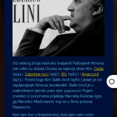
Od velikog broja naširoko hvaljenih Fellinijevih filmova
čak četiri su dobila Oscara za najbolji strani film:
Cesta
(1954.),
Cabirijine noći
(1957.),
8½
(1963.) i
Amarcord
(1973.). Pored toga film Slatki život (1960.) jedan je od
najutjecajnijih filmova šezdesetih. Slatki život je u
svakodnevni rječnik uveo riječ
paparazzi
. Pojam
izveden iz prezimena prijatelja Marcella Rubinija (igra
ga Marcello Mastroianni), koji se u filmu preziva
Paparazzo.
Kad sam bio u tinejdžerskoj dobi jako sam volio