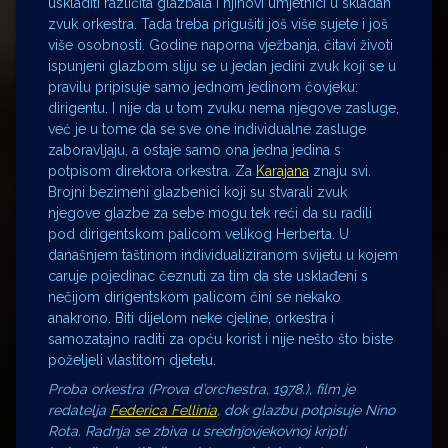
uskladiti različita glazbala i njihovi umjetnici u skladan
zvuk orkestra. Tada treba prigušiti još više sujete i još
više osobnosti. Godine naporna vježbanja, čitavi životi
ispunjeni glazbom sliju se u jedan jedini zvuk koji se u
pravilu pripisuje samo jednom jedinom čovjeku:
dirigentu. I nije da u tom zvuku nema njegove zasluge,
već je u tome da se sve one individualne zasluge
zaboravljaju, a ostaje samo ona jedna jedina s
potpisom direktora orkestra. Za
Karajana
znaju svi.
Brojni bezimeni glazbenici koji su stvarali zvuk
njegove glazbe za sebe mogu tek reći da su radili
pod dirigentskom palicom velikog Herberta. U
današnjem taštinom individualiziranom svijetu u kojem
caruje pojedinac čeznuti za tim da ste usklađeni s
nečijom dirigentskom palicom čini se nekako
anakrono. Biti dijelom neke cjeline, orkestra i
samozatajno raditi za opću korist i nije nešto što biste
poželjeli vlastitom djetetu.
Proba orkestra
(
Prova d’orchestra
, 1978.), film je
redatelja
Federica Fellinia
, dok glazbu potpisuje Nino
Rota. Radnja se zbiva u srednjovjekovnoj kripti