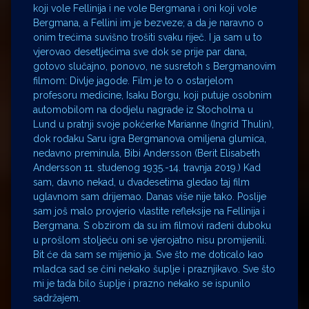
koji vole Fellinija i ne vole Bergmana i oni koji vole
Bergmana, a Fellini im je bezveze; a da je naravno o
onim trećima suvišno trošiti svaku riječ. I ja sam u to
vjerovao desetljećima sve dok se prije par dana,
gotovo slučajno, ponovo, ne susretoh s Bergmanovim
filmom: Divlje jagode. Film je to o ostarjelom
profesoru medicine, Isaku Borgu, koji putuje osobnim
automobilom na dodjelu nagrade iz Stocholma u
Lund u pratnji svoje pokćerke Marianne (Ingrid Thulin),
dok rođaku Saru igra Bergmanova omiljena glumica,
nedavno preminula, Bibi Andersson (Berit Elisabeth
Andersson 11. studenog 1935.-14. travnja 2019.) Kad
sam, davno nekad, u dvadesetima gledao taj film
uglavnom sam drijemao. Danas više nije tako. Poslije
sam još malo provjerio vlastite refleksije na Fellinija i
Bergmana. S obzirom da su im filmovi rađeni duboku
u prošlom stoljeću oni se vjerojatno nisu promijenili.
Bit će da sam se mijenio ja. Sve što me doticalo kao
mladca sad se čini nekako šuplje i praznjikavo. Sve što
mi je tada bilo šuplje i prazno nekako se ispunilo
sadržajem.