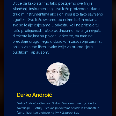
Bit će da kako starimo tako postajemo sve finiji i
istančaniji instrumenti koji sve teže proizvode sklad s
drugim instrumentima ako i oni nisu isto tako savršeno
ugođeni. Sve teže sviramo po nekim tuđim notama i
sve se lošije osjećamo u orkestru koji ne priznaje tu
našu profinjenost. Teško podnosimo ravnanja nevještih
direktora kojima su povjerili orkestre, pa nam ne
preostaje drugo nego u dubokom zapozorju zasvirati
onako za sebe lišeni svake želje za promocijom,
publikom i aplauzom.
Darko Androić
Darko Androić rođen je u Sisku. Osnovnu i srednju školu
završio je u Petrinji. Stekao je doktorat prirodnih znanosti iz
fizike. Radi kao profesor na PMF Zagreb. Kao