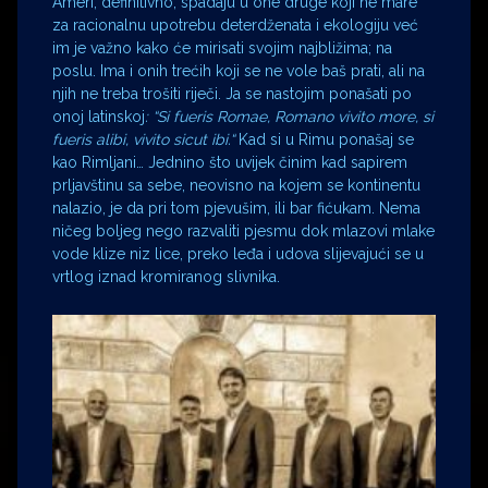
Ameri, definitivno, spadaju u one druge koji ne mare
za racionalnu upotrebu deterdženata i ekologiju već
im je važno kako će mirisati svojim najbližima; na
poslu. Ima i onih trećih koji se ne vole baš prati, ali na
njih ne treba trošiti riječi. Ja se nastojim ponašati po
onoj latinskoj
:
“
Si fueris Romae, Romano vivito more, si
fueris alibi, vivito sicut ibi
.“
Kad si u Rimu ponašaj se
kao Rimljani… Jednino što uvijek činim kad sapirem
prljavštinu sa sebe, neovisno na kojem se kontinentu
nalazio, je da pri tom pjevušim, ili bar fićukam. Nema
ničeg boljeg nego razvaliti pjesmu dok mlazovi mlake
vode klize niz lice, preko leđa i udova slijevajući se u
vrtlog iznad kromiranog slivnika.