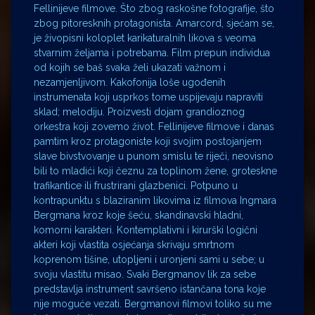
Fellinijeve filmove. Što zbog raskošne fotografije, što
zbog pitoresknih protagonista. Amarcord, sjećam se,
je živopisni koloplet karikaturalnih likova s veoma
stvarnim željama i potrebama. Film prepun individua
od kojih se baš svaka želi ukazati važnom i
nezamjenljivom. Kakofonija loše ugođenih
instrumenata koji usprkos tome uspijevaju napraviti
sklad; melodiju. Proizvesti dojam grandioznog
orkestra koji zovemo život. Fellinijeve filmove i danas
pamtim kroz protagoniste koji svojim postojanjem
slave bivstvovanje u punom smislu te riječi, neovisno
bili to mladići koji čeznu za toplinom žene, groteskne
trafikantice ili frustrirani glazbenici. Potpuno u
kontrapunktu s blaziranim likovima iz filmova Ingmara
Bergmana kroz koje šeću, skandinavski hladni,
komorni karakteri. Kontemplativni i kirurški logični
akteri koji vlastita osjećanja skrivaju smrtnom
koprenom tišine, utopljeni i uronjeni sami u sebe; u
svoju vlastitu misao. Svaki Bergmanov lik za sebe
predstavlja instrument savršeno istančana tona koje
nije moguće vezati. Bergmanovi filmovi toliko su me