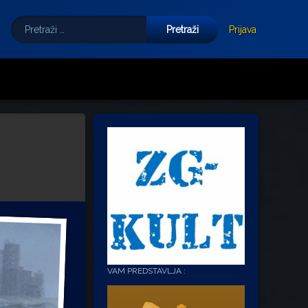
Pretraži:
Tube
E-mail
Prijava
VAM PREDSTAVLJA :