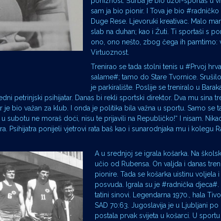
poniznost. Šurba je bio uzor-sportaš u v
sam ja bio pionir. I Tova je bio #radničko 
Duge Rese. Ljevoruki kreativac. Malo manj
slab na duhan; kao i Žuti. Ti sportaši s p
ono, ono nešto, zbog čega ih pamtimo: vi
Virtuoznost.
Trenirao se tada stolni tenis u #Prvoj hrva
salame#; tamo do Stare Tvornice. Srušilo 
je parkiralište. Poslije se treniralo u Bara
i petrinjski psihijatar. Danas bi rekli sportski direktor. Dva mu sina tr
ar je bio važan za klub. I onda je politika bila važna u sportu. Samo se t
 u subotu ne moraš doći, nisu te prijavili na Republičko!“ I nisam. Nika
 Psihijatra ponijeli vjetrovi rata baš kao i sunarodnjaka mu i kolegu R
A u srednjoj se igrala košarka. Na škol
učio od Rubensa. On valjda i danas treni
pionire. Tada se košarka uistinu voljela i
posvuda. Igrala su je #radnička djeca#.
tatini sinovi. Legendarna 1970., hala Tivo
SAD 70:63. Jugoslavija je u Ljubljani po 
postala prvak svijeta u košarci. U sportu