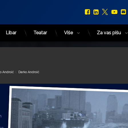
Facebook
LinkedIn
X.com
You
Libar
Teatar
Više
Za vas pišu
Kategorije:
o Androić
Darko Androić
m