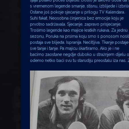
sjaja polako početi blijediti. Došlo je takovo doba da 
s vremenom legende smanje, stisnu, izblijede i izbriš
Ostane još pokoje sjećanje u prilogu TV Kalendara.
Suhi fakat. Neosobna činjenica bez emocije koju je
prvotno sadržavala. Sjećanje, zapravo prisjećanje.
Trošimo legende kao majice kratkih rukava. Za jednu
sezonu. Poruka na prsima koju smo s ponosom nosil
postaja sve blijeđa. Ispranija. Nečitljiva. Tkanje postaje
sve tanje i tanje. Pa majicu škartiramo. Ako je i ne
bacimo zaostane negdje duboko u stražnjem dijelu or
odemo netko baci svu tu starudiju preostalu iza nas. 