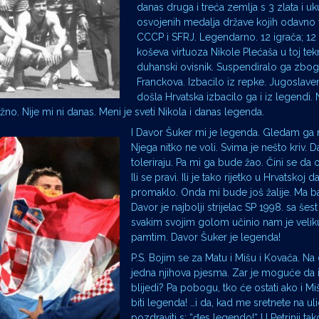
danas druga i treća zemlja s 3 zlata i 
osvojenih medalja države kojih odavno 
CCCP i SFRJ. Legendarno. 12 igrača; 12 
koševa virtuoza Nikole Plećaša u toj tek
duhanski ovisnik. Suspendiralo ga zbog 
Franckova. Izbacilo iz repke. Jugoslave
došla Hrvatska izbacilo ga i iz legend
 važno. Nije mi ni danas. Meni je sveti Nikola i danas legenda.
I Davor Šuker mi je legenda. Gledam ga
Njega nitko ne voli. Svima je nešto kriv. 
toleriraju. Pa mi ga bude žao. Čini se da o
Ili se pravi. Ili je tako rijetko u Hrvatskoj 
promaklo. Onda mi bude još žalije. Ma b
Davor je najbolji strijelac SP 1998. sa šes
svakim svojim golom učinio nam je veliku
pamtim. Davor Šuker je legenda!
P.S. Bojim se za Matu i Mišu i Kovača. Na 
jedna njihova pjesma. Zar je moguće da i
blijedi? Pa pobogu, tko će ostati ako i M
biti legenda! …i da, kad me sretnete na u
pozdraviti s: “đes legendo!“ U Petrinji ta