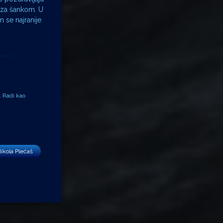
o za šankom. U
m se najranije
. Radi kao
ikola Plećaš