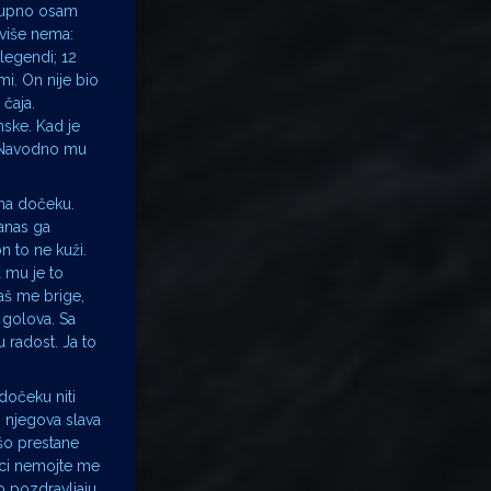
ukupno osam
više nema:
legendi; 12
mi. On nije bio
čaja.
nske. Kad je
i. Navodno mu
 na dočeku.
Danas ga
n to ne kuži.
da mu je to
aš me brige,
t golova. Sa
 radost. Ja to
dočeku niti
 njegova slava
išo prestane
lici nemojte me
ko pozdravljaju