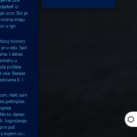
rijeme dok
dijete# iz
e uzor. Bio je
orocima imaju
c u igri.
tskoj tvornici
je u ratu. Sad
kama. I danas
enirahu u
ada politika
d više. Barake
adovana K. I
skom. Hakl sam
ra petrinjske
 igrala
 Ne ko danas;
li. Jugoslavija-
prvi put
 u kojem su i