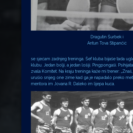
Dragutin Šurbek i
Antun Tova Stipančić
se sjećam zadnjeg treninga. Šef kluba bijaše tada ugledn
klubu. Jedan bolji, a jedan lošiji. Pingpongaši. Psihijat
zvala Komitet. Na kraju treninga kaže mi trener: „Znaš,
urušio snijeg one zime kad ga je napadalo preko metra.
mentora im Jovana R. Daleko im lijepa kuća.