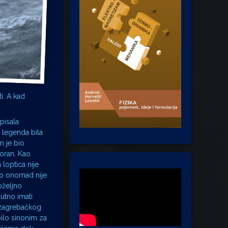
i. A kad
pisala
e legenda bila
n je bio
poran. Kao
 loptica nije
 to onomad nije
oželjno
putno imati
a zagrebačkog
bilo sinonim za