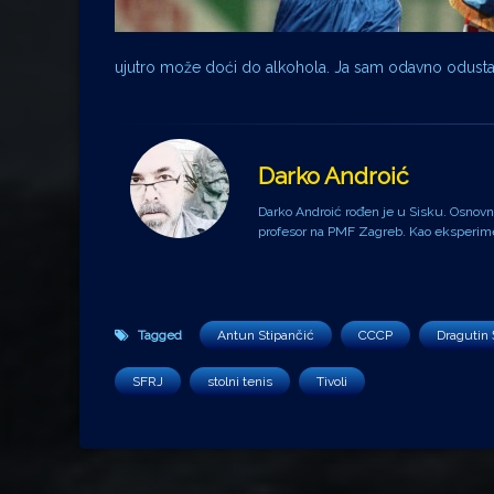
ujutro može doći do alkohola. Ja sam odavno odustao 
Darko Androić
Darko Androić rođen je u Sisku. Osnovnu 
profesor na PMF Zagreb. Kao eksperiment
Tagged
Antun Stipančić
CCCP
Dragutin
SFRJ
stolni tenis
Tivoli