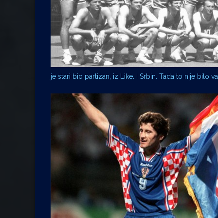
je stari bio partizan, iz Like. I Srbin. Tada to nije bilo