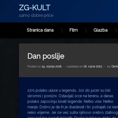
ZG-KULT
samo dobre priče
Stranica dana
Film
Glazba
Preskoči
na
sadržaj
Dan poslije
Posted on
19. srpnja 2018.
Updated on
16. rujna 2022.
by
Dark
22+1 polako ulaze u legendu. Još do jučer su bili
skromni i ponizni. Ostavljali srce na terenu, a danas
polako započinju bivati legende. Netko više. Netko
manje. Dobro je da ih je dvadeset i tri; potrajati će na
neko vrijeme. Jer će već sutra njihovo srebro zlatnog