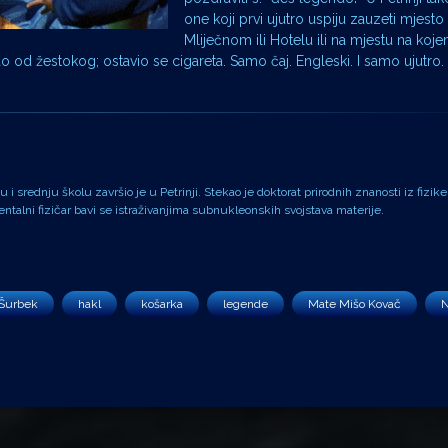
one koji prvi ujutro uspiju zauzeti mjest
Mliječnom ili Hotelu ili na mjestu na koje
od žestokog; ostavio se cigareta. Samo čaj. Engleski. I samo ujutro.
i srednju školu završio je u Petrinji. Stekao je doktorat prirodnih znanosti iz fizike
alni fizičar bavi se istraživanjima subnukleonskih svojstava materije.
 Šurbek
hakl
košarka
legende
Mate Mišo Kovač
N