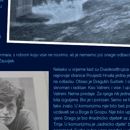
se
u.
i
mara, s robom koju više ne nosimo, ali je nemamo još snage odbacit
Zauvijek.
Nekako u vrijeme kad su Dvadesettrojica 
najnovije stranice Povijesti Hrvata jedna j
na odlasku. Otišao je Dragutin Šurbek. I o
skroman i radišan. Kao Vatreni; i više. I u
Vatreni. Nema predaje. Za njega niti jedna
bila izguljena. Bio je i ponizan. Samo se
tako zvalo. U komunizmu nije bilo baš p
uzdavati se u Boga ili Gospu. Nije bilo u
vjere. Drago je bio #radničko dijete# s
Trnja. U komunizmu je „radničko dijete“ 