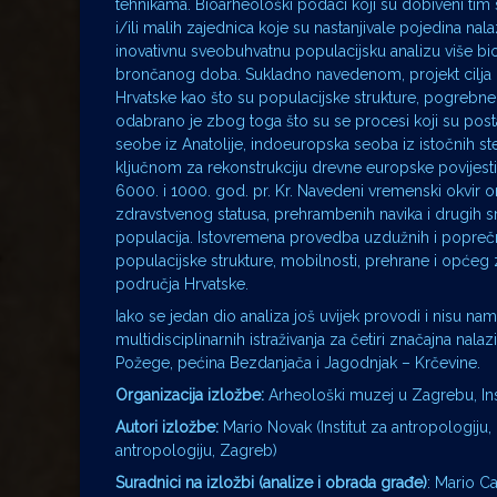
tehnikama. Bioarheološki podaci koji su dobiveni tim 
i/ili malih zajednica koje su nastanjivale pojedina nala
inovativnu sveobuhvatnu populacijsku analizu više bi
brončanog doba. Sukladno navedenom, projekt cilja k
Hrvatske kao što su populacijske strukture, pogrebne p
odabrano je zbog toga što su se procesi koji su post
seobe iz Anatolije, indoeuropska seoba iz istočnih ste
ključnom za rekonstrukciju drevne europske povijesti
6000. i 1000. god. pr. Kr. Navedeni vremenski okvir
zdravstvenog statusa, prehrambenih navika i drugih sr
populacija. Istovremena provedba uzdužnih i poprečni
populacijske strukture, mobilnosti, prehrane i opć
područja Hrvatske.
Iako se jedan dio analiza još uvijek provodi i nisu na
multidisciplinarnih istraživanja za četiri značajna na
Požege, pećina Bezdanjača i Jagodnjak – Krčevine.
Organizacija izložbe:
Arheološki muzej u Zagrebu, Ins
Autori izložbe:
Mario Novak (Institut za antropologiju,
antropologiju, Zagreb)
Suradnici na izložbi (analize i obrada građe)
: Mario Ca