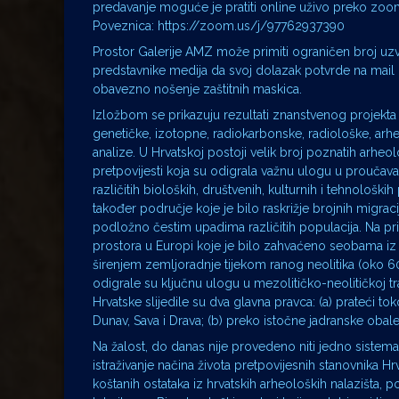
predavanje moguće je pratiti online uživo preko zoo
Poveznica: https://zoom.us/j/97762937390
Prostor Galerije AMZ može primiti ograničen broj u
predstavnike medija da svoj dolazak potvrde na mail
obavezno nošenje zaštitnih maskica.
Izložbom se prikazuju rezultati znanstvenog projekt
genetičke, izotopne, radiokarbonske, radiološke, arh
analize. U Hrvatskoj postoji velik broj poznatih arheol
pretpovijesti koja su odigrala važnu ulogu u proučavan
različitih bioloških, društvenih, kulturnih i tehnološki
također područje koje je bilo raskrižje brojnih migracij
podložno čestim upadima različitih populacija. Na pri
prostora u Europi koje je bilo zahvaćeno seobama iz
širenjem zemljoradnje tijekom ranog neolitika (oko 60
odigrale su ključnu ulogu u mezolitičko-neolitičkoj tra
Hrvatske slijedile su dva glavna pravca: (a) prateći tok
Dunav, Sava i Drava; (b) preko istočne jadranske obale
Na žalost, do danas nije provedeno niti jedno sistema
istraživanje načina života pretpovijesnih stanovnika H
koštanih ostataka iz hrvatskih arheoloških nalazišta,