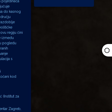
ta pojedinaca
jučuje
ika do kasnog
odručju
 razdoblje
olitičke
ovu regiju čini
ke između
 u pogledu
ranih
vanje
lacija s
i
otočani kod
(Institut za
centar Zagreb,