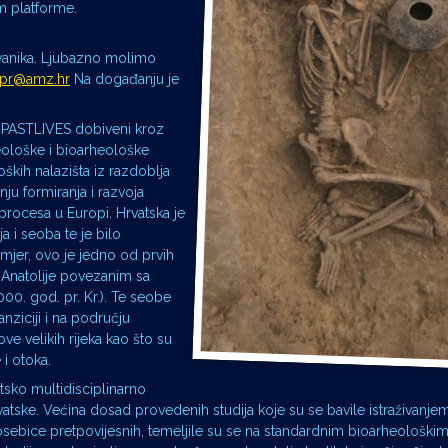
m platforme.
zvanika. Ljubazno molimo
pr@amz.hr
Na događanju je
a PASTLIVES dobiveni kroz
eološke i bioarheološke
oških nalazišta iz razdoblja
ju formiranja i razvoja
h procesa u Europi. Hrvatska je
a i seoba te je bilo
mjer, ovo je jedno od prvih
 Anatolije povezanim sa
00. god. pr. Kr.). Te seobe
nziciji i na području
ove velikih rijeka kao što su
 i otoka.
tsko multidisciplinarno
rvatske. Većina dosad provedenih studija koje su se bavile istraživanjem
 posebice pretpovijesnih, temeljile su se na standardnim bioarheološk