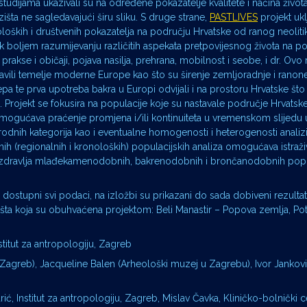
studijama ukazivali su na određene pokazatelje kvalitete i načina živo
zišta ne sagledavajući širu sliku. S druge strane,
PASTLIVES
projekt ukl
oloških i društvenih pokazatelja na području Hrvatske od ranog neolit
 boljem razumijevanju različitih aspekata pretpovijesnog života na p
rakse i običaji, pojava nasilja, prehrana, mobilnost i seobe, i dr. Ovo
avili temelje moderne Europe kao što su širenje zemljoradnje i ranone
pa te prva upotreba bakra u Europi odvijali i na prostoru Hrvatske što 
. Projekt se fokusira na populacije koje su nastavale područje Hrvats
 omogućava praćenje promjena i/ili kontinuiteta u vremenskom slijedu
odnih kategorija kao i eventualne homogenosti i heterogenosti analizi
h (regionalnih i kronoloških) populacijskih analiza omogućava istraži
eg zdravlja mlađekamenodobnih, bakrenodobnih i brončanodobnih popu
m dostupni svi podaci, na izložbi su prikazani do sada dobiveni rezultat
lazišta koja su obuhvaćena projektom: Beli Manastir – Popova zemlja, P
titut za antropologiju, Zagreb
 Zagreb), Jacqueline Balen (Arheološki muzej u Zagrebu), Ivor Janković 
rić, Institut za antropologiju, Zagreb, Mislav Čavka, Kliničko-bolnički 