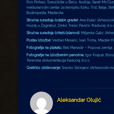
Ron Pinhasi, Sveučilište u Beču, Austrija, Sarah McClur
međunarodni centar za teorijsku fiziku, Trst, Italija, S
Budimpešta, Mađarska
Stručna suradnja (odabir građe):
Ana Đukić (Arheološki
muzej u Zagrebu), Dinko Tresić Pavičić (Kaducej d.o.o
Stručna suradnja (crteži/planovi):
Miljenka Galić (Arh
Postav izložbe:
Vedran Mesarić, Ivan Troha, Mladen Fr
Fotografija na plakatu
: Beli Manastir – Popova zemlja,
Fotografije na izložbenim panoima:
Igor Krajcar, Bor
Terenska dokumentacija Kaducej d.o.o.
Grafičko oblikovanje:
Srećko Škrinjarić (Arheološki m
Aleksandar Olujić