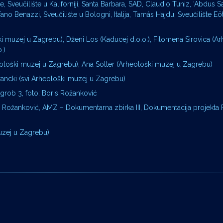
e, Sveučilište u Kaliforniji, Santa Barbara, SAD, Claudio Tuniz, ‘Abdus S
tefano Benazzi, Sveučilište u Bologni, Italija, Tamás Hajdu, Sveučilište E
 muzej u Zagrebu), Dženi Los (Kaducej d.o.o.), Filomena Sirovica (Ar
.)
eološki muzej u Zagrebu), Ana Solter (Arheološki muzej u Zagrebu)
ancki (svi Arheološki muzej u Zagrebu)
 grob 3, foto: Boris Rožanković
is Rožanković, AMZ – Dokumentarna zbirka III, Dokumentacija projekta
uzej u Zagrebu)