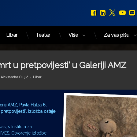
Facebook
LinkedIn
X.com
You
Libar
Teatar
Više
Za vas pišu
mrt u pretpovijesti’ u Galeriji AMZ
Kategorije:
y
Aleksandar Olujić
Libar
eriji AMZ, Pavla Hatza 6,
retpovijesti”. Izložba ostaje
k, s Instituta za
IVES. Otvorenje izložbe i