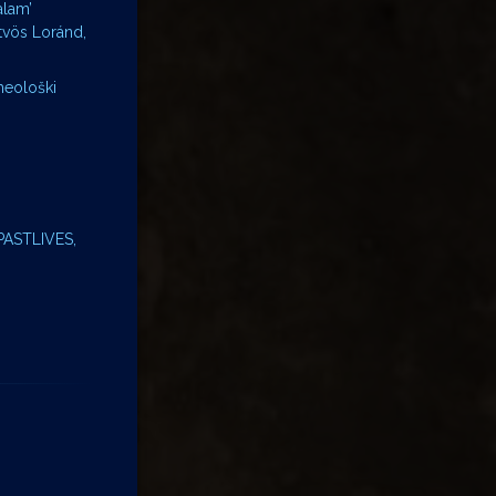
alam’
ötvös Loránd,
heološki
 PASTLIVES,