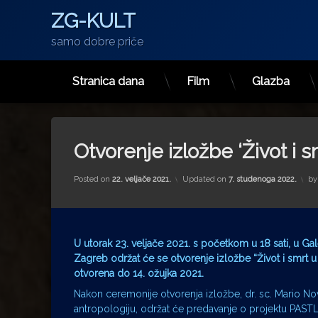
ZG-KULT
samo dobre priče
Stranica dana
Film
Glazba
Preskoči
na
sadržaj
Otvorenje izložbe ‘Život i s
Posted on
22. veljače 2021.
Updated on
7. studenoga 2022.
b
U utorak 23. veljače 2021. s početkom u 18 sati, u Gal
Zagreb održat će se otvorenje izložbe “Život i smrt u p
otvorena do 14. ožujka 2021.
Nakon ceremonije otvorenja izložbe, dr. sc. Mario Nova
antropologiju, održat će predavanje o projektu PASTL