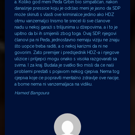
a. Koliko god meni Peđa Grbin bio simpatičan, nakon
današnje pressice koju je održao meni je jasno da SDP
može skinuti s vlasti ove kriminalce jedino ako HDZ
otmu vanzemaljci (nismo te sreće) ili sve članove
nađu u nekoj garaži s trilijunima u džepovima, a i to je
upitno da bi ih smijenili zbog toga. Ovaj SDP, njegovi
članovi pa ni Peđa, jednostavno nemaju viziju ne znaju
što uopće treba raditi, a o nekoj karizmi da ni ne
govorim. Zato premijer i predsjednik HDZ-a i njegove
ulizice i priljepci mogu onako s visoka razgovarati sa
svima. I za kraj. Budala je svatko tko misli da će naši
problemi prestati s pojavom nekog cjepiva. Nema tog
cjepiva koje će popraviti mentalno zdravlje ove nacije,
a bome nema ni vanzemaljaca na vidiku.
Hamed Bangoura