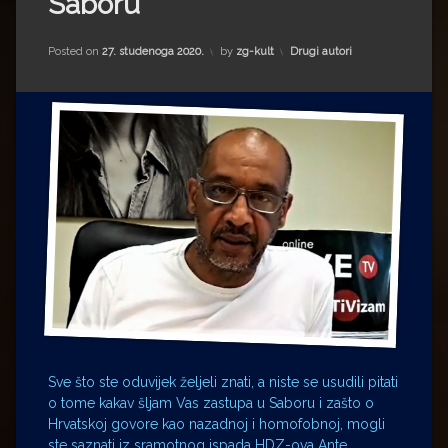
Saboru
Impressum
Milenko Strižak
Drugi autori
Drugi autori
Kategorije:
Posted on
27. studenoga 2020.
by
zg-kult
Drugi autori
Matea Andrić
Ljiljana Lekanić-Kljaić
Željko Krznarić
Mario Lovreković
Miroslav Šantek
Sve što ste oduvijek željeli znati, a niste se usudili pitati
o tome kakav šljam Vas zastupa u Saboru i zašto o
Hrvatskoj govore kao nazadnoj i homofobnoj, mogli
ste saznati iz sramotnog ispada HDZ-ova Ante