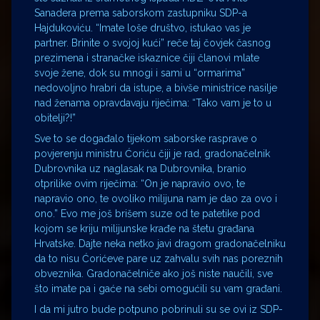
Sanadera prema saborskom zastupniku SDP-a
Hajdukoviću. “Imate loše društvo, istukao vas je
partner. Brinite o svojoj kući” reče taj čovjek časnog
prezimena i stranačke iskaznice čiji članovi mlate
svoje žene, dok su mnogi i sami u “ormarima”
nedovoljno hrabri da istupe, a bivše ministrice nasilje
nad ženama opravdavaju riječima: “Tako vam je to u
obitelji?!”
Sve to se događalo tijekom saborske rasprave o
povjerenju ministru Ćoriću čiji je rad, gradonačelnik
Dubrovnika uz naglasak na Dubrovnika, branio
otprilike ovim riječima: “On je napravio ovo, te
napravio ono, te ovoliko milijuna nam je dao za ovo i
ono.” Evo me još brišem suze od te patetike pod
kojom se kriju milijunske krađe na štetu građana
Hrvatske. Dajte neka netko javi dragom gradonačelniku
da to nisu Ćorićeve pare uz zahvalu svih nas poreznih
obveznika. Gradonačelniče ako još niste naučili, sve
što imate pa i gaće na sebi omogućili su vam građani.
I da mi jutro bude potpuno pobrinuli su se ovi iz SDP-