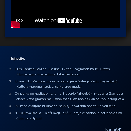
Najnovije:
Film Daniela Pavlića ‘Prašina u vitrini’ nagrađen na 12. Green
Montenegro International Film Festivalu
U središtu Petrinje otvorena obnovljena Galerija Krsto Hegedušić:
Kultura vraćena kući, u samo srce grada!
Od petka do nedjelje (31.7. – 2.8.2026.) Arheološki muzej u Zagrebu
otvara vrata građanima: Besplatan ulaz kao zaklon od toplinskog vala
‘Ni med cvetjem ni pravice’ na Aleji hrvatskih sportskih velikana
“Rubikova kocka – složi svoju priču”, projekt nastao iz potrebe da se
čuje glas djece!
NAJAVE