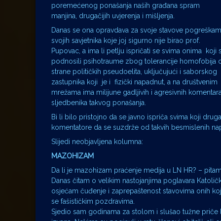
poremećenog ponašanja naših građana spram
manjina, drugačijih uvjerenja i mišljenja.
Danas se ona opravdava za svoje stavove pogreška
svojih savjetnika koje joj sigurno nije birao prof.
Pupovac, a ima li petlju ispričati se svima onima koji 
podnosili psihotraume zbog tolerancije homofobija 
strane političkih pseudoelita, uključujući i saborskog
zastupnika koji je i fizički napadnut, a na društvenim
mrežama ima milijune gadljivih i agresivnih komentar
sljedbenika takvog ponašanja.
Bi li bilo pristojno da se javno ispriča svima koji drug
komentatore da se suzdrže od takvih besmislenih nap
Slijedi neobjavljena kolumna:
MAZOHIZAM
Da li je mazohizam praćenje medija u LN HR? – pitam
Danas čitam o velikim nastojanjima poglavara Katolič
osjećam čuđenje i zaprepaštenost stavovima onih koji se
se fašističkim pozdravima.
Sjedio sam godinama za stolom i slušao tužne priče lj