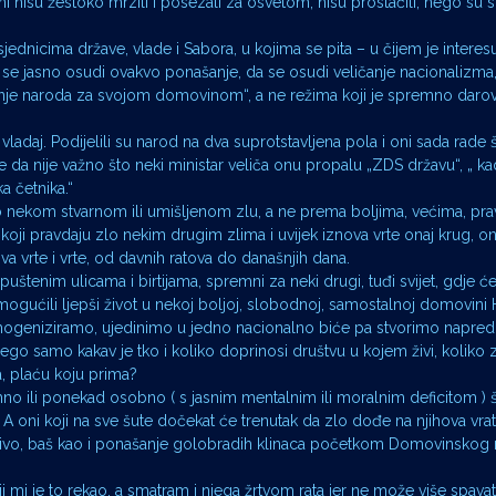
 oni nisu žestoko mrzili i posezali za osvetom, nisu prostačili, nego su
ednicima države, vlade i Sabora, u kojima se pita – u čijem je interesu
a se jasno osudi ovakvo ponašanje, da se osudi veličanje nacionalizma,
težnje naroda za svojom domovinom“, a ne režima koji je spremno darov
ladaj. Podijelili su narod na dva suprotstavljena pola i oni sada rade št
a nije važno što neki ministar veliča onu propalu „ZDS državu“, „ kad
a četnika.“
po nekom stvarnom ili umišljenom zlu, a ne prema boljima, većima, pra
 koji pravdaju zlo nekim drugim zlima i uvijek iznova vrte onaj krug, ona
va vrte i vrte, od davnih ratova do današnjih dana.
tenim ulicama i birtijama, spremni za neki drugi, tuđi svijet, gdje će 
gućili ljepši život u nekoj boljoj, slobodnoj, samostalnoj domovini 
mogeniziramo, ujedinimo u jedno nacionalno biće pa stvorimo napred
ego samo kakav je tko i koliko doprinosi društvu u kojem živi, koliko 
a, plaću koju prima?
ili ponekad osobno ( s jasnim mentalnim ili moralnim deficitom ) ši
o. A oni koji na sve šute dočekat će trenutak da zlo dođe na njihova vra
tljivo, baš kao i ponašanje golobradih klinaca početkom Domovinskog r
mi je to rekao, a smatram i njega žrtvom rata jer ne može više spavati,