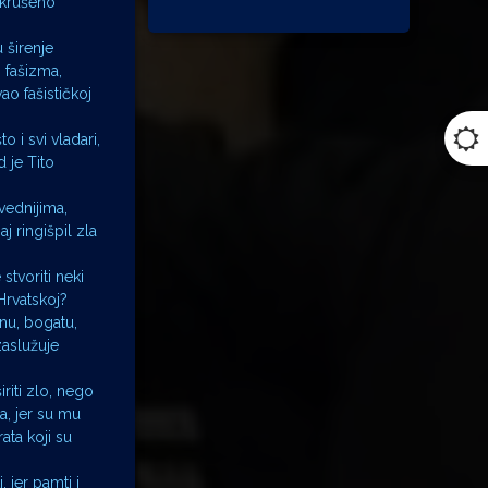
 skrušeno
 širenje
 fašizma,
ao fašističkoj
o i svi vladari,
 je Tito
vednijima,
j ringišpil zla
stvoriti neki
Hrvatskoj?
nu, bogatu,
zaslužuje
riti zlo, nego
ta, jer su mu
ata koji su
 jer pamti i