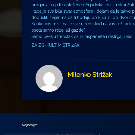
proganjaju ga te uplašene oči jadnika koji su skončal
I tada je sve bila stvar atmosfere i dojam da je takvo 
dopustiti zvijerima da ti hodaju po kući, ni po dvorišt
Koliko vas misli da je sve u redu kad na vas reži neko 
pseta samo reže, ali gazde?
Samo čekaju trenutak da ih raspamete i rastrgaju vas…
ZA ZG-KULT M STRIŽAK
Milenko Strižak
Najnovije: