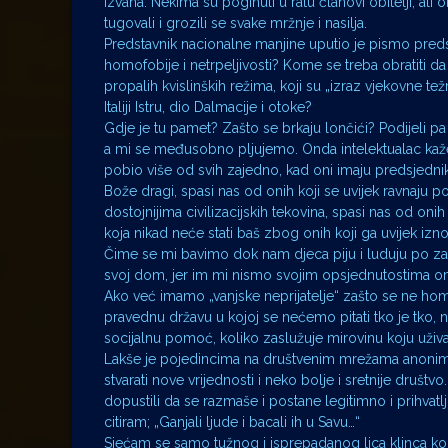
izvana. Nekima su poginuli u ratu članovi obitelji, ali
tugovali i grozili se svake mržnje i nasilja.
Predstavnik nacionalne manjine uputio je pismo predsj
homofobije i netrpeljivosti? Kome se treba obratiti d
propalih kvislinških režima, koji su „izraz vjekovne 
Italiji Istru, dio Dalmacije i otoke?
Gdje je tu pamet? Zašto se brkaju lončići? Podijeli pa v
a mi se međusobno pljujemo. Onda intelektualac kaže d
pobio više od svih zajedno, kad oni imaju predsjednik
Bože dragi, spasi nas od onih koji se uvijek ravnaju 
dostojnijima civilizacijskih tekovina, spasi nas od onih
koja nikad neće stati baš zbog onih koji ga uvijek izno
Čime se mi bavimo dok nam djeca piju i luduju po zapuš
svoj dom, jer im mi nismo svojim opsjednutostima omo
Ako već imamo „vanjske neprijatelje“ zašto se ne ho
pravednu državu u kojoj se nećemo pitati tko je tko, n
socijalnu pomoć, koliko zaslužuje mirovinu koju uživ
Lakše je pojedincima na društvenim mrežama anonimno 
stvarati nove vrijednosti i neko bolje i sretnije društv
dopustili da se razmaše i postane legitimno i prihva
citiram; „Ganjali ljude i bacali ih u Savu…“
Sjećam se samo tužnog i isprepadanog lica klinca koji 