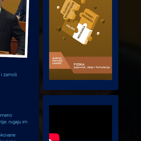
 i zamoli
remeno
lje, rugaju im
rokovane