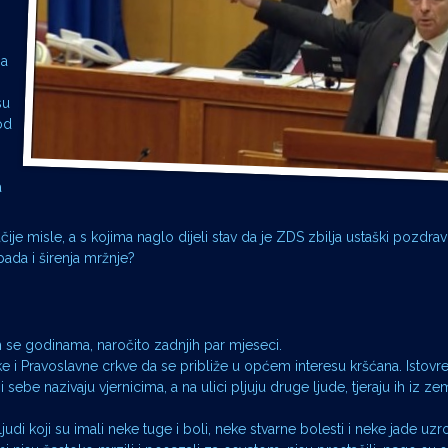
ma
su
od
a
ačije misle, a s kojima naglo dijeli stav da je ZDS zbilja ustaški pozdrav
ada i širenja mržnje?
 se godinama, naročito zadnjih par mjeseci.
ke i Pravoslavne crkve da se približe u općem interesu kršćana. Istov
be nazivaju vjernicima, a na ulici pljuju druge ljude, tjeraju ih iz zem
udi koji su imali neke tuge i boli, neke stvarne bolesti i neke jade uz