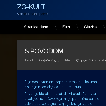
ZG-KULT
samo dobre priče
Stranica dana
Film
Glazba
Preskoči
na
sadržaj
S POVODOM
Posted on
17. veljače 2019.
Updated on
27. lipnja 2022.
by
Mil
Prije dosta vremena napisao sam jednu kolumnu i
nisam je nikad objavio – autocenzura.
Povod je bio pismo prof. dr. Milorada Pupovca
predsjednici države koja mu je poprilično bahato
odvratila prebacujući na njega krivnju za dio