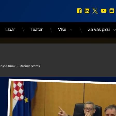
Facebook
LinkedIn
X.com
You
Libar
Teatar
Više
Za vas pišu
Kategorije:
enko Strižak
Milenko Strižak