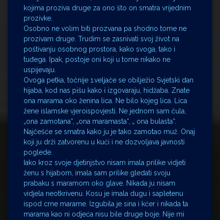
kojima proziva druge za ono što on smatra vrijednim
prozivke.
Osobno ne volim biti prozvana pa shodno tome ne
prozivam druge. Trudim se zasnivati svoj život na
poštivanju osobnog prostora, kako svoga, tako i
tuđega. Ipak, postoje oni koji u tome nikako ne
uspijevaju.
Ovoga petka, točnije 1.veljače se obilježio Svjetski dan
hijaba, kod nas pišu kako i izgovaraju, hidžaba. Znate
ona marama oko ženina lica. Ne bilo kojeg lica. Lica
žene islamske vjeroispovjesti. Ne jednom sam čula,
„ona zamotana“, „ona maramasta“, „ ona bulasta“.
Najčešće se smatra kako ju je tako zamotao muž. Onaj
koji ju drži zatvorenu u kući i ne dozvoljava javnosti
poglede.
Iako kroz svoje djetinjstvo nisam imala prilike vidjeti
ženu s hijabom, imala sam prilike gledati svoju
prabaku s maramom oko glave. Nikada ju nisam
vidjela neotkrivenu. Kosu je imala dugu i sapletenu
ispod crne marame. Izgubila je sina i kćer i nikada ta
marama kao ni odjeća nisu bile druge boje. Nije mi