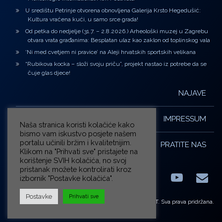
U središtu Petrinje otvorena obnovljena Galerija Krsto Hegedušić:
Kultura vraćena kući, u samo srce grada!
Od petka do nedjelje (31.7. – 2.8.2026.) Arheološki muzej u Zagrebu
otvara vrata građanima: Besplatan ulaz kao zaklon od toplinskog vala
‘Ni med cvetjem ni pravice’ na Aleji hrvatskih sportskih velikana
“Rubikova kocka – složi svoju priču”, projekt nastao iz potrebe da se
čuje glas djece!
NAJAVE
IMPRESSUM
Naša stranica koristi kolačiće kako
bismo vam iskustvo posjete našem
portalu učinili bržim i kvalitetnijim.
PRATITE NAS
Klikom na "Prihvati sve" pristajete na
korištenje SVIH kolačića, no svoj
pristanak možete kontrolirati kroz
izbornik "Postavke kolačića".
Facebook
LinkedIn
YouTub
E-m
X.com
Postavke
Prihvati sve
© ZG-KULT. Sva prava pridržana.