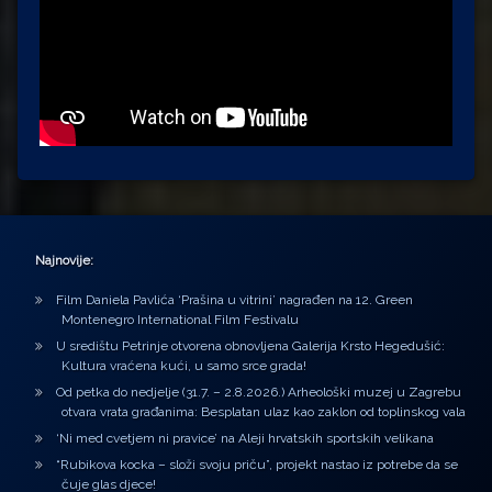
Najnovije:
Film Daniela Pavlića ‘Prašina u vitrini’ nagrađen na 12. Green
Montenegro International Film Festivalu
U središtu Petrinje otvorena obnovljena Galerija Krsto Hegedušić:
Kultura vraćena kući, u samo srce grada!
Od petka do nedjelje (31.7. – 2.8.2026.) Arheološki muzej u Zagrebu
otvara vrata građanima: Besplatan ulaz kao zaklon od toplinskog vala
‘Ni med cvetjem ni pravice’ na Aleji hrvatskih sportskih velikana
“Rubikova kocka – složi svoju priču”, projekt nastao iz potrebe da se
čuje glas djece!