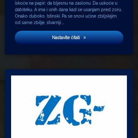
iskoče na papir; da bljesnu na zaslonu. Da uskoče u
datoteku. A ima i onih dana kad se usanjam pred zoru.
Onako duboko. Istinski. Pa se snovi učine zbiljskijim
od same zbilje, stvarniji …
Warten auf Godot
Nastavite čitati