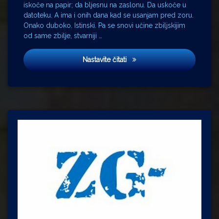
iskoče na papir; da bljesnu na zaslonu. Da uskoče u
datoteku. A ima i onih dana kad se usanjam pred zoru.
Onako duboko. Istinski. Pa se snovi učine zbiljskijim
od same zbilje, stvarniji …
Warten auf Godot
Nastavite čitati