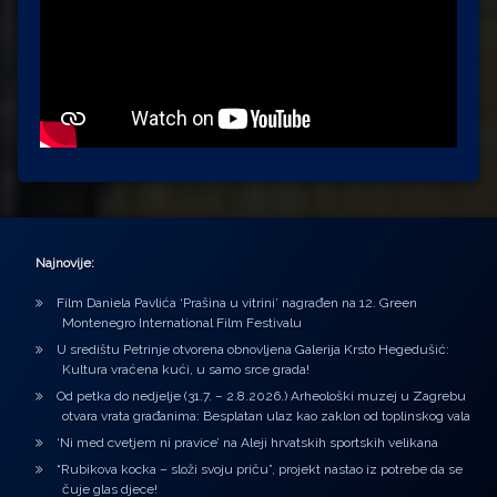
Najnovije:
Film Daniela Pavlića ‘Prašina u vitrini’ nagrađen na 12. Green
Montenegro International Film Festivalu
U središtu Petrinje otvorena obnovljena Galerija Krsto Hegedušić:
Kultura vraćena kući, u samo srce grada!
Od petka do nedjelje (31.7. – 2.8.2026.) Arheološki muzej u Zagrebu
otvara vrata građanima: Besplatan ulaz kao zaklon od toplinskog vala
‘Ni med cvetjem ni pravice’ na Aleji hrvatskih sportskih velikana
“Rubikova kocka – složi svoju priču”, projekt nastao iz potrebe da se
čuje glas djece!