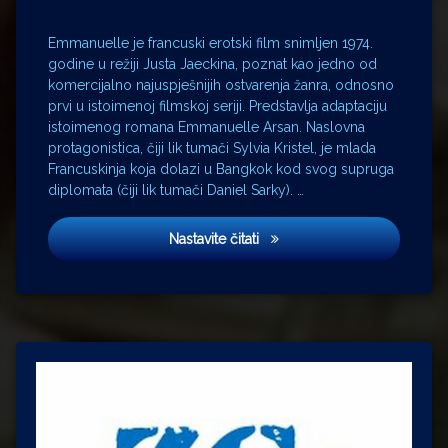
Emmanuelle je francuski erotski film snimljen 1974.
godine u režiji Justa Jaeckina, poznat kao jedno od
komercijalno najuspješnijih ostvarenja žanra, odnosno
prvi u istoimenoj filmskoj seriji. Predstavlja adaptaciju
istoimenog romana Emmanuelle Arsan. Naslovna
protagonistica, čiji lik tumači Sylvia Kristel, je mlada
Francuskinja koja dolazi u Bangkok kod svog supruga
diplomata (čiji lik tumači Daniel Sarky). …
Emmanuelle
Nastavite čitati