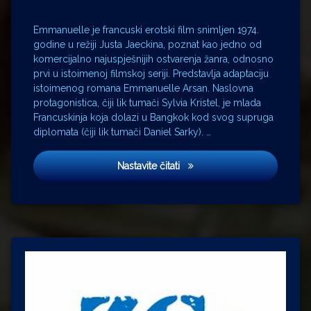
Emmanuelle je francuski erotski film snimljen 1974.
godine u režiji Justa Jaeckina, poznat kao jedno od
komercijalno najuspješnijih ostvarenja žanra, odnosno
prvi u istoimenoj filmskoj seriji. Predstavlja adaptaciju
istoimenog romana Emmanuelle Arsan. Naslovna
protagonistica, čiji lik tumači Sylvia Kristel, je mlada
Francuskinja koja dolazi u Bangkok kod svog supruga
diplomata (čiji lik tumači Daniel Sarky). …
Emmanuelle
Nastavite čitati