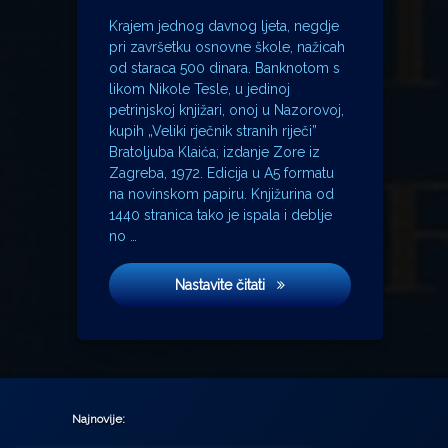
Krajem jednog davnog ljeta, negdje
pri završetku osnovne škole, nažicah
od staraca 500 dinara. Banknotom s
likom Nikole Tesle, u jedinoj
petrinjskoj knjižari, onoj u Nazorovoj,
kupih „Veliki rječnik stranih riječi”
Bratoljuba Klaića; izdanje Zore iz
Zagreba, 1972. Edicija u A5 formatu
na novinskom papiru. Knjižurina od
1440 stranica tako je ispala i deblje
no …
Strateški partner
Nastavite čitati
Najnovije: