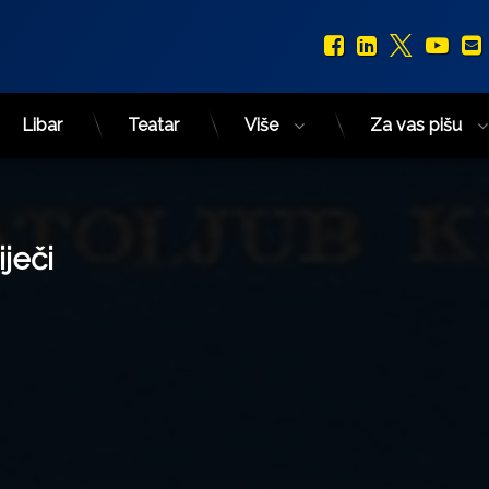
Facebook
LinkedIn
X.com
You
Libar
Teatar
Više
Za vas pišu
iječi