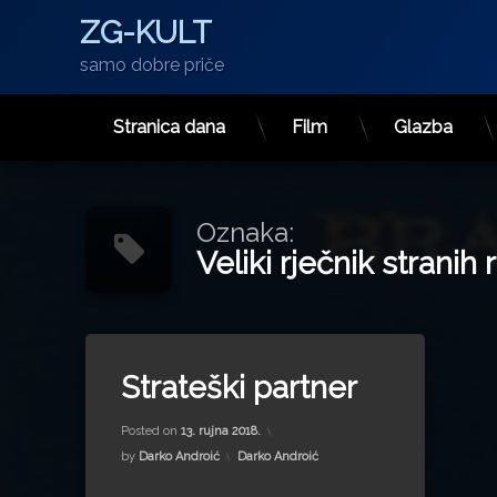
ZG-KULT
samo dobre priče
Stranica dana
Film
Glazba
Preskoči
na
sadržaj
Oznaka:
Veliki rječnik stranih r
Tagged
Bratoljub Klaić
Strateški partner
Danko Končar
Updated on
13. rujna 2022.
Dinar
Posted on
13. rujna 2018.
INA
Kategorije:
by
Darko Androić
Darko Androić
MOL