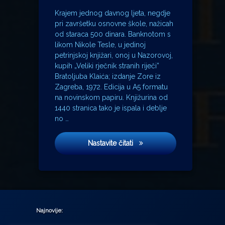
Krajem jednog davnog ljeta, negdje
pri završetku osnovne škole, nažicah
od staraca 500 dinara. Banknotom s
likom Nikole Tesle, u jedinoj
petrinjskoj knjižari, onoj u Nazorovoj,
kupih „Veliki rječnik stranih riječi”
Bratoljuba Klaića; izdanje Zore iz
Zagreba, 1972. Edicija u A5 formatu
na novinskom papiru. Knjižurina od
1440 stranica tako je ispala i deblje
no …
Strateški partner
Nastavite čitati
Najnovije: