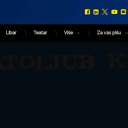
Facebook
LinkedIn
X.com
You
Libar
Teatar
Više
Za vas pišu