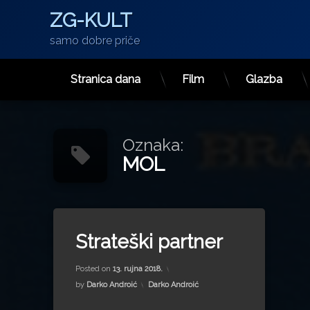
ZG-KULT
samo dobre priče
Stranica dana
Film
Glazba
Preskoči
na
sadržaj
Oznaka:
MOL
Tagged
Bratoljub Klaić
Strateški partner
Danko Končar
Updated on
13. rujna 2022.
Dinar
Posted on
13. rujna 2018.
INA
Kategorije:
by
Darko Androić
Darko Androić
MOL