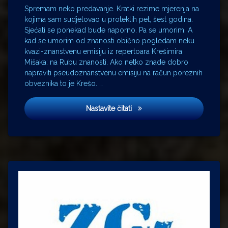
Spremam neko predavanje. Kratki rezime mjerenja na
kojima sam sudjelovao u proteklih pet, šest godina.
Sjećati se ponekad bude naporno. Pa se umorim. A
kad se umorim od znanosti obično pogledam neku
kvazi-znanstvenu emisiju iz repertoara Krešimira
Mišaka: na Rubu znanosti. Ako netko znade dobro
napraviti pseudoznanstvenu emisiju na račun poreznih
obveznika to je Krešo. …
SoVa
Nastavite čitati