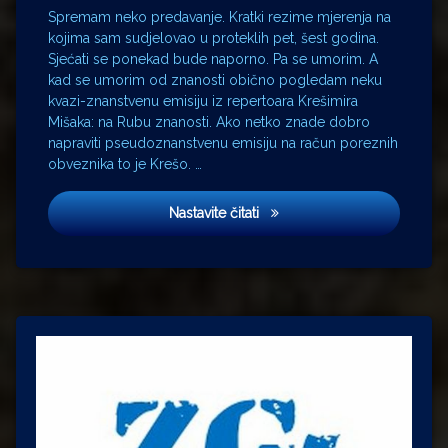
Spremam neko predavanje. Kratki rezime mjerenja na
kojima sam sudjelovao u proteklih pet, šest godina.
Sjećati se ponekad bude naporno. Pa se umorim. A
kad se umorim od znanosti obično pogledam neku
kvazi-znanstvenu emisiju iz repertoara Krešimira
Mišaka: na Rubu znanosti. Ako netko znade dobro
napraviti pseudoznanstvenu emisiju na račun poreznih
obveznika to je Krešo. …
SoVa
Nastavite čitati