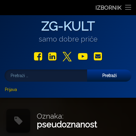
Stranica dana
IZBORNIK
Film Daniela Pavlića ‘Prašina u vitrini’ nagrađen na 12. Gr
U središtu Petrinje otvorena obnovljena Galerija Krst
Od petka do nedjelje (31.7. – 2.8.2026.) Arheolo
‘Ni med cvetjem ni pravice’ na Aleji hrvatskih
“Rubikova kocka – složi svoju priču”, pro
Preskoči
Film
ZG-KULT
na
sadržaj
Glazba
samo dobre priče
Libar
Facebook
LinkedIn
X.com
YouTube
E-mail
Teatar
Pretraži:
Izložbe
Više
Prijava
Najave
Darko Androić
Za vas pišu
Uljudba
Marjan Gašljević
Oznaka:
pseudoznanost
Gastro
Aleksandar Olujić