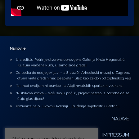
Najnovije:
U središtu Petrinje otvorena obnovljena Galerija Krsto Hegedušić:
Kultura vraćena kući, u samo srce grada!
Od petka do nedjelje (31.7. – 2.8.2026.) Arheološki muzej u Zagrebu
otvara vrata građanima: Besplatan ulaz kao zaklon od toplinskog vala
‘Ni med cvetjem ni pravice’ na Aleji hrvatskih sportskih velikana
“Rubikova kocka – složi svoju priču”, projekt nastao iz potrebe da se
čuje glas djece!
Pozivnica na 6. Likovnu koloniju „Buđenje svjetlosti” u Petrinji
NAJAVE
IMPRESSUM
Naša stranica koristi kolačiće kako