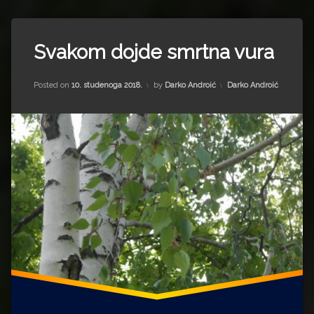
Impressum
Milenko Strižak
Tagged
Drugi autori
Drugi autori
Breza
Svakom dojde smrtna vura
Bukva
Matea Andrić
Updated on
15. srpnja 2022.
Drvo
Kategorije:
Posted on
10. studenoga 2018.
by
Darko Androić
Darko Androić
Hrast
Ljiljana Lekanić-Kljaić
Janica
Željko Krznarić
Lipa
Maslina
Mario Lovreković
Narod
Šuma
Miroslav Šantek
Vinova
loza