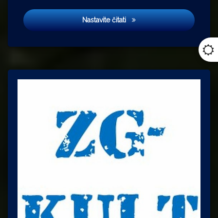
Ko to tamo peva?
Nastavite čitati