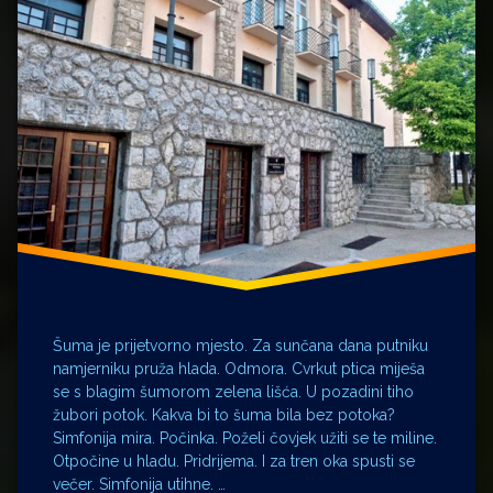
Šuma
treskanje
Šuma je prijetvorno mjesto. Za sunčana dana putniku
namjerniku pruža hlada. Odmora. Cvrkut ptica miješa
se s blagim šumorom zelena lišća. U pozadini tiho
žubori potok. Kakva bi to šuma bila bez potoka?
Simfonija mira. Počinka. Poželi čovjek užiti se te miline.
Otpočine u hladu. Pridrijema. I za tren oka spusti se
večer. Simfonija utihne. …