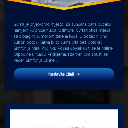
Šuma je prijetvorno mjesto. Za sunčana dana putniku
namjerniku pruža hlada. Odmora. Cvrkut ptica miješa
se s blagim šumorom zelena lišća. U pozadini tiho
žubori potok. Kakva bi to šuma bila bez potoka?
Simfonija mira. Počinka. Poželi čovjek užiti se te miline.
Otpočine u hladu. Pridrijema. I za tren oka spusti se
večer. Simfonija utihne. …
Ko to tamo peva?
Nastavite čitati