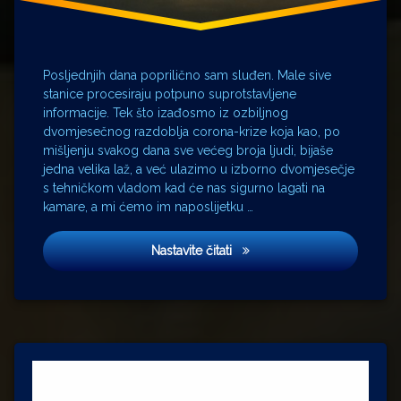
Leroy
Miss
Marple
Salvador
Posljednjih dana poprilično sam sluđen. Male sive
Dalí
stanice procesiraju potpuno suprotstavljene
informacije. Tek što izađosmo iz ozbiljnog
Stüssi
der
dvomjesečnog razdoblja corona-krize koja kao, po
Flurstütz
mišljenju svakog dana sve većeg broja ljudi, bijaše
jedna velika laž, a već ulazimo u izborno dvomjesečje
Swan
Laurence
s tehničkom vladom kad će nas sigurno lagati na
kamare, a mi ćemo im naposlijetku …
Uri
Urlich
Rudenz
Mađarice
Nastavite čitati
Wilhelm
Tell