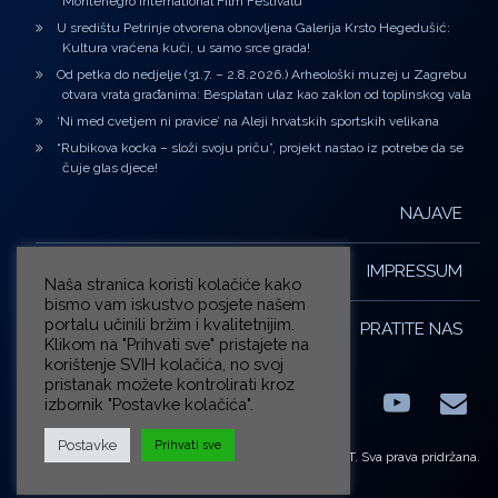
Montenegro International Film Festivalu
U središtu Petrinje otvorena obnovljena Galerija Krsto Hegedušić:
Kultura vraćena kući, u samo srce grada!
Od petka do nedjelje (31.7. – 2.8.2026.) Arheološki muzej u Zagrebu
otvara vrata građanima: Besplatan ulaz kao zaklon od toplinskog vala
‘Ni med cvetjem ni pravice’ na Aleji hrvatskih sportskih velikana
“Rubikova kocka – složi svoju priču”, projekt nastao iz potrebe da se
čuje glas djece!
NAJAVE
IMPRESSUM
Naša stranica koristi kolačiće kako
bismo vam iskustvo posjete našem
portalu učinili bržim i kvalitetnijim.
PRATITE NAS
Klikom na "Prihvati sve" pristajete na
korištenje SVIH kolačića, no svoj
pristanak možete kontrolirati kroz
izbornik "Postavke kolačića".
Facebook
LinkedIn
YouTub
E-m
X.com
Postavke
Prihvati sve
© ZG-KULT. Sva prava pridržana.