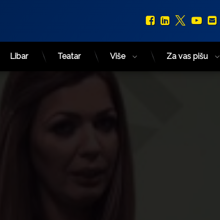
Facebook
LinkedIn
X.com
You
Libar
Teatar
Više
Za vas pišu