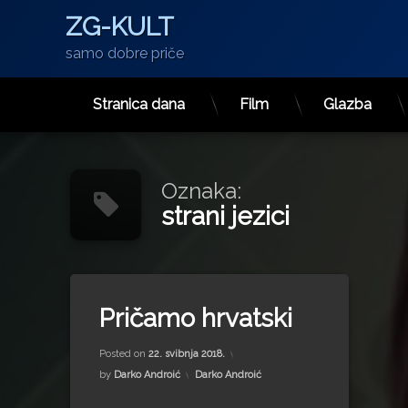
ZG-KULT
samo dobre priče
Stranica dana
Film
Glazba
Preskoči
na
sadržaj
Oznaka:
strani jezici
Tagged
Govor
Pričamo hrvatski
Hrvatska zastava
Updated on
15. srpnja 2022.
Prvi Predsjednik
Posted on
22. svibnja 2018.
strani jezici
Kategorije:
by
Darko Androić
Darko Androić
Ujedinjeni narodi