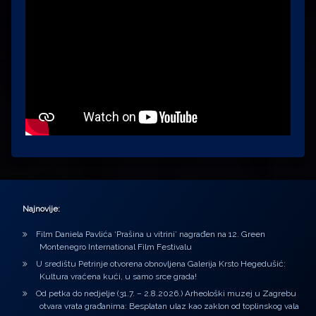
Najnovije:
Film Daniela Pavlića ‘Prašina u vitrini’ nagrađen na 12. Green
Montenegro International Film Festivalu
U središtu Petrinje otvorena obnovljena Galerija Krsto Hegedušić:
Kultura vraćena kući, u samo srce grada!
Od petka do nedjelje (31.7. – 2.8.2026.) Arheološki muzej u Zagrebu
otvara vrata građanima: Besplatan ulaz kao zaklon od toplinskog vala