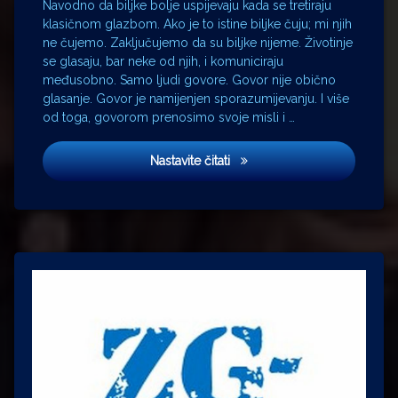
Navodno da biljke bolje uspijevaju kada se tretiraju
klasičnom glazbom. Ako je to istine biljke čuju; mi njih
ne čujemo. Zaključujemo da su biljke nijeme. Životinje
se glasaju, bar neke od njih, i komuniciraju
međusobno. Samo ljudi govore. Govor nije obično
glasanje. Govor je namijenjen sporazumijevanju. I više
od toga, govorom prenosimo svoje misli i …
Pričamo hrvatski
Nastavite čitati