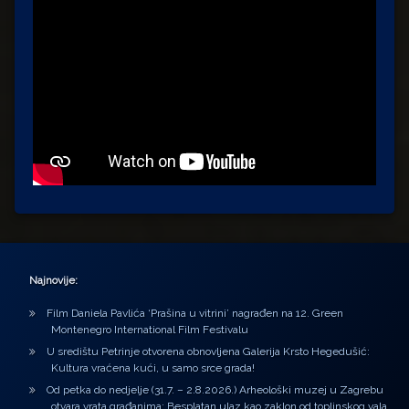
Najnovije:
Film Daniela Pavlića ‘Prašina u vitrini’ nagrađen na 12. Green
Montenegro International Film Festivalu
U središtu Petrinje otvorena obnovljena Galerija Krsto Hegedušić:
Kultura vraćena kući, u samo srce grada!
Od petka do nedjelje (31.7. – 2.8.2026.) Arheološki muzej u Zagrebu
otvara vrata građanima: Besplatan ulaz kao zaklon od toplinskog vala