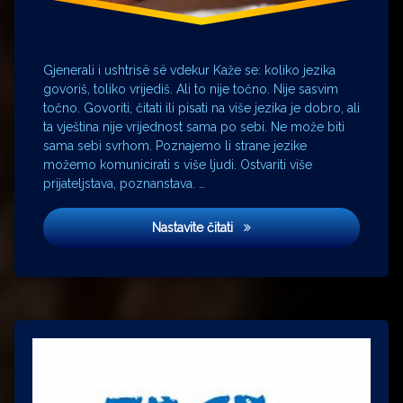
Zemun
Gjenerali i ushtrisë së vdekur Kaže se: koliko jezika
govoriš, toliko vrijediš. Ali to nije točno. Nije sasvim
točno. Govoriti, čitati ili pisati na više jezika je dobro, ali
ta vještina nije vrijednost sama po sebi. Ne može biti
sama sebi svrhom. Poznajemo li strane jezike
možemo komunicirati s više ljudi. Ostvariti više
prijateljstava, poznanstava. …
General mrtve vojske
Nastavite čitati