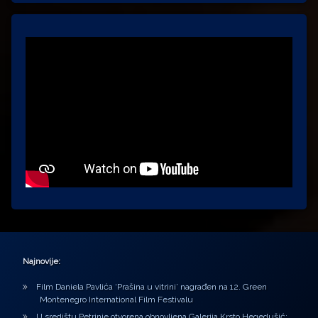
Najnovije:
Film Daniela Pavlića ‘Prašina u vitrini’ nagrađen na 12. Green
Montenegro International Film Festivalu
U središtu Petrinje otvorena obnovljena Galerija Krsto Hegedušić: