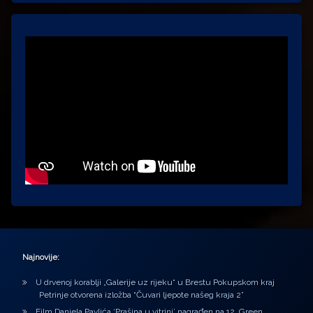
Najnovije:
U drvenoj korablji „Galerije uz rijeku“ u Brestu Pokupskom kraj
Petrinje otvorena izložba “Čuvari ljepote našeg kraja 2”
Film Daniela Pavlića ‘Prašina u vitrini’ nagrađen na 12. Green