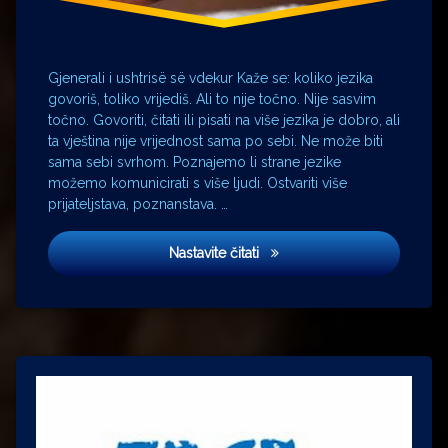
Zemun
Gjenerali i ushtrisë së vdekur Kaže se: koliko jezika
govoriš, toliko vrijediš. Ali to nije točno. Nije sasvim
točno. Govoriti, čitati ili pisati na više jezika je dobro, ali
ta vještina nije vrijednost sama po sebi. Ne može biti
sama sebi svrhom. Poznajemo li strane jezike
možemo komunicirati s više ljudi. Ostvariti više
prijateljstava, poznanstava. …
General mrtve vojske
Nastavite čitati