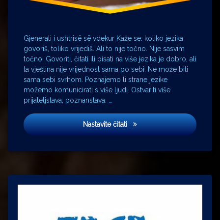
Zemun
Gjenerali i ushtrisë së vdekur Kaže se: koliko jezika
govoriš, toliko vrijediš. Ali to nije točno. Nije sasvim
točno. Govoriti, čitati ili pisati na više jezika je dobro, ali
ta vještina nije vrijednost sama po sebi. Ne može biti
sama sebi svrhom. Poznajemo li strane jezike
možemo komunicirati s više ljudi. Ostvariti više
prijateljstava, poznanstava. …
General mrtve vojske
Nastavite čitati