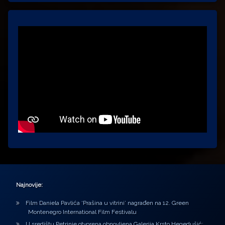
Najnovije:
Film Daniela Pavlića ‘Prašina u vitrini’ nagrađen na 12. Green
Montenegro International Film Festivalu
U središtu Petrinje otvorena obnovljena Galerija Krsto Hegedušić: