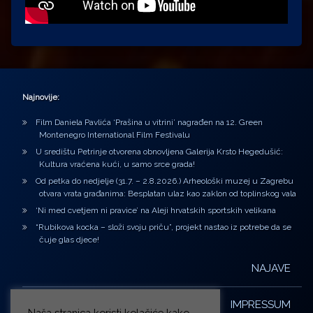
Najnovije:
Film Daniela Pavlića ‘Prašina u vitrini’ nagrađen na 12. Green
Montenegro International Film Festivalu
U središtu Petrinje otvorena obnovljena Galerija Krsto Hegedušić:
Kultura vraćena kući, u samo srce grada!
Od petka do nedjelje (31.7. – 2.8.2026.) Arheološki muzej u Zagrebu
otvara vrata građanima: Besplatan ulaz kao zaklon od toplinskog vala
‘Ni med cvetjem ni pravice’ na Aleji hrvatskih sportskih velikana
“Rubikova kocka – složi svoju priču”, projekt nastao iz potrebe da se
čuje glas djece!
NAJAVE
IMPRESSUM
Naša stranica koristi kolačiće kako