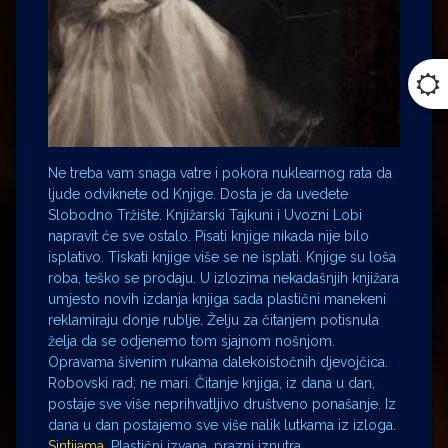
Ne treba vam snaga vatre i pokora nuklearnog rata da
ljude odviknete od Knjige. Dosta je da uvedete
Slobodno Tržište. Knjižarski Tajkuni i Uvozni Lobi
napravit će sve ostalo. Pisati knjige nikada nije bilo
isplativo. Tiskati knjige više se ne isplati. Knjige su loša
roba, teško se prodaju. U izlozima nekadašnjih knjižara
umjesto novih izdanja knjiga sada plastični manekeni
reklamiraju donje rublje. Želju za čitanjem potisnula
želja da se odjenemo tom sjajnom nošnjom.
Opravama šivenim rukama dalekoistočnih djevojčica.
Robovski rad; ne mari. Čitanje knjiga, iz dana u dan,
postaje sve više neprihvatljivo društveno ponašanje. Iz
dana u dan postajemo sve više nalik lutkama iz izloga.
Sintijama
. Plastični izvana, prazni iznutra.