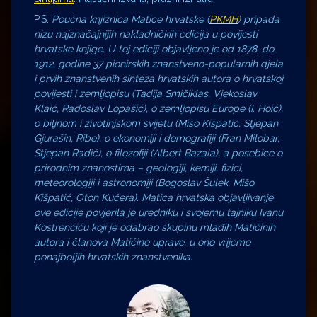
P.S.
Poučna knjižnica Matice hrvatske (
PKMH
) pripada
nizu najznačajnijih nakladničkih edicija u povijesti
hrvatske knjige. U toj ediciji objavljeno je od 1878. do
1912. godine 37 pionirskih znanstveno-popularnih djela
i prvih znanstvenih sinteza hrvatskih autora o hrvatskoj
povijesti i zemljopisu (Tadija Smičiklas, Vjekoslav
Klaić, Radoslav Lopašić), o zemljopisu Europe (I. Hoić),
o biljnom i životinjskom svijetu (Mišo Kišpatić, Stjepan
Gjurašin, Ribe), o ekonomiji i demografiji (Fran Milobar,
Stjepan Radić), o filozofiji (Albert Bazala), a posebice o
prirodnim znanostima – geologiji, kemiji, fizici,
meteorologiji i astronomiji (Bogoslav Šulek, Mišo
Kišpatić, Oton Kučera). Matica hrvatska objavljivanje
ove edicije povjerila je uredniku i svojemu tajniku Ivanu
Kostrenčiću koji je odabrao skupinu mlađih Matičinih
autora i članova Matičine uprave, u ono vrijeme
ponajboljih hrvatskih znanstvenika.