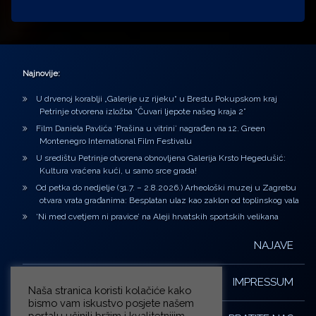
Najnovije:
U drvenoj korablji „Galerije uz rijeku“ u Brestu Pokupskom kraj
Petrinje otvorena izložba “Čuvari ljepote našeg kraja 2”
Film Daniela Pavlića ‘Prašina u vitrini’ nagrađen na 12. Green
Montenegro International Film Festivalu
U središtu Petrinje otvorena obnovljena Galerija Krsto Hegedušić:
Kultura vraćena kući, u samo srce grada!
Od petka do nedjelje (31.7. – 2.8.2026.) Arheološki muzej u Zagrebu
otvara vrata građanima: Besplatan ulaz kao zaklon od toplinskog vala
‘Ni med cvetjem ni pravice’ na Aleji hrvatskih sportskih velikana
NAJAVE
IMPRESSUM
Naša stranica koristi kolačiće kako
bismo vam iskustvo posjete našem
portalu učinili bržim i kvalitetnijim.