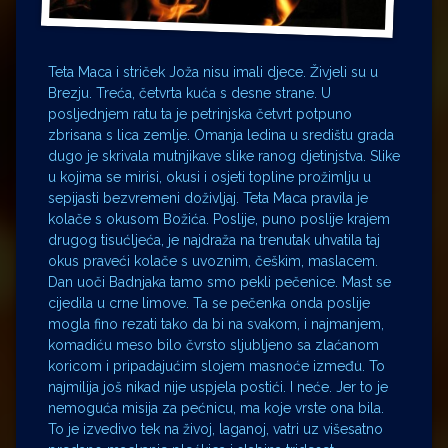
Teta Maca i striček Joža nisu imali djece. Živjeli su u
Brezju. Treća, četvrta kuća s desne strane. U
posljednjem ratu ta je petrinjska četvrt potpuno
zbrisana s lica zemlje. Omanja ledina u središtu grada
dugo je skrivala mutnjikave slike ranog djetinjstva. Slike
u kojima se mirisi, okusi i osjeti topline prožimlju u
sepijasti bezvremeni doživljaj. Teta Maca pravila je
kolače s okusom Božića. Poslije, puno poslije krajem
drugog tisućljeća, je najdraža na trenutak uhvatila taj
okus praveći kolače s uvoznim, češkim, maslacem.
Dan uoči Badnjaka tamo smo pekli pečenice. Mast se
cijedila u crne limove. Ta se pečenka onda poslije
mogla fino rezati tako da bi na svakom, i najmanjem,
komadiću meso bilo čvrsto sljubljeno sa zlaćanom
koricom i pripadajućim slojem masnoće između. To
najmilija još nikad nije uspjela postići. I neće. Jer to je
nemoguća misija za pećnicu, ma koje vrste ona bila.
To je izvedivo tek na živoj, laganoj, vatri uz višesatno