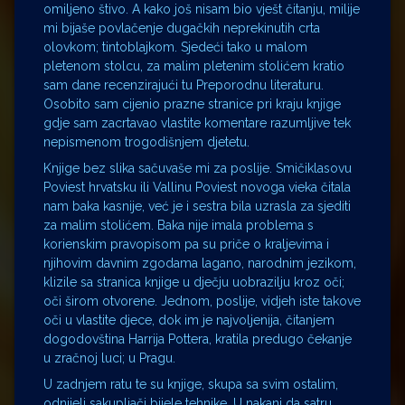
omiljeno štivo. A kako još nisam bio vješt čitanju, milije
mi bijaše povlačenje dugačkih neprekinutih crta
olovkom; tintoblajkom. Sjedeći tako u malom
pletenom stolcu, za malim pletenim stolićem kratio
sam dane recenzirajući tu Preporodnu literaturu.
Osobito sam cijenio prazne stranice pri kraju knjige
gdje sam zacrtavao vlastite komentare razumljive tek
nepismenom trogodišnjem djetetu.
Knjige bez slika sačuvaše mi za poslije. Smičiklasovu
Poviest hrvatsku ili Vallinu Poviest novoga vieka čitala
nam baka kasnije, već je i sestra bila uzrasla za sjediti
za malim stolićem. Baka nije imala problema s
korienskim pravopisom pa su priče o kraljevima i
njihovim davnim zgodama lagano, narodnim jezikom,
klizile sa stranica knjige u dječju uobrazilju kroz oči;
oči širom otvorene. Jednom, poslije, vidjeh iste takove
oči u vlastite djece, dok im je najvoljenija, čitanjem
dogodovština Harrija Pottera, kratila predugo čekanje
u zračnoj luci; u Pragu.
U zadnjem ratu te su knjige, skupa sa svim ostalim,
odnijeli sakupljači bijele tehnike. U nakani da satru