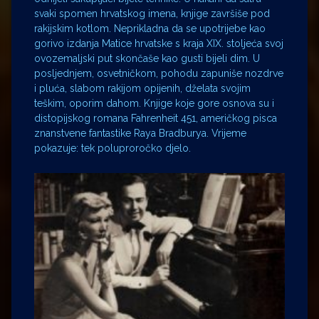
svaki spomen hrvatskog imena, knjige završiše pod
rakijskim kotlom. Neprikladna da se upotrijebe kao
gorivo izdanja Matice hrvatske s kraja XIX. stoljeća svoj
ovozemaljski put skončaše kao gusti bijeli dim. U
posljednjem, osvetničkom, pohodu zapuniše nozdrve
i pluća, slabom rakijom opijenih, dželata svojim
teškim, oporim dahom. Knjige koje gore osnova su i
distopijskog romana Fahrenheit 451, američkog pisca
znanstvene fantastike Raya Bradburya. Vrijeme
pokazuje: tek poluproročko djelo.