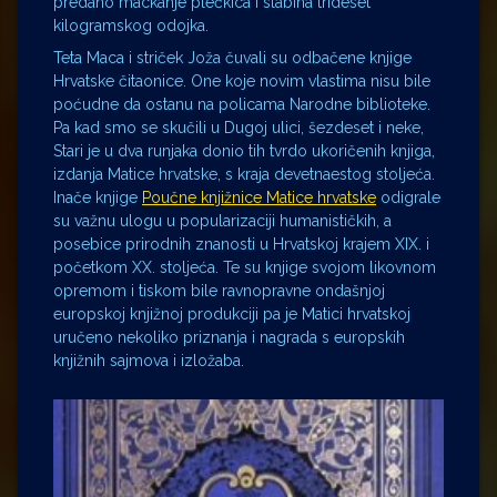
predano mackanje plećkica i slabina trideset
kilogramskog odojka.
Teta Maca i striček Joža čuvali su odbačene knjige
Hrvatske čitaonice. One koje novim vlastima nisu bile
poćudne da ostanu na policama Narodne biblioteke.
Pa kad smo se skučili u Dugoj ulici, šezdeset i neke,
Stari je u dva runjaka donio tih tvrdo ukoričenih knjiga,
izdanja Matice hrvatske, s kraja devetnaestog stoljeća.
Inače knjige
Poučne knjižnice Matice hrvatske
odigrale
su važnu ulogu u popularizaciji humanističkih, a
posebice prirodnih znanosti u Hrvatskoj krajem XIX. i
početkom XX. stoljeća. Te su knjige svojom likovnom
opremom i tiskom bile ravnopravne ondašnjoj
europskoj knjižnoj produkciji pa je Matici hrvatskoj
uručeno nekoliko priznanja i nagrada s europskih
knjižnih sajmova i izložaba.