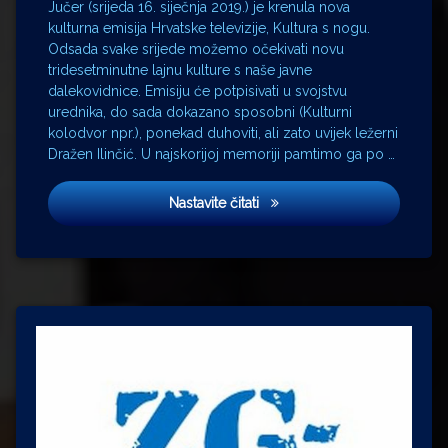
razgovori
Jučer (srijeda 16. siječnja 2019.) je krenula nova
kulturna emisija Hrvatske televizije, Kultura s nogu.
Mateo
Odsada svake srijede možemo očekivati novu
Videk
tridesetminutne lajnu kulture s naše javne
Neda
dalekovidnice. Emisiju će potpisivati u svojstvu
Rizt
urednika, do sada dokazano sposobni (Kulturni
Pola
kolodvor npr.), ponekad duhoviti, ali zato uvijek ležerni
ure
Dražen Ilinčić. U najskorijoj memoriji pamtimo ga po …
kulture
ruke u
džepovima
Kultura s nogu
Nastavite čitati
Tarik
Filipović
Vojo
Šiljak
Zdenka
Kovačiček
Zvonko
Zmazek