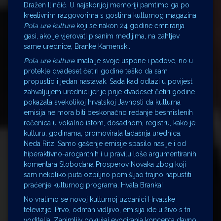
Dražen Ilinčić. U najskorijoj memoriji pamtimo ga po
kreativnim razgovorima s gostima kulturnog magazina
Pola ure kulture
koji se nakon 24 godine emitiranja
gasi, ako je vjerovati pisanim medijima, na zahtjev
same urednice, Branke Kamenski.
Pola ure kulture
imala je svoje uspone i padove, no u
protekle dvadeset četiri godine teško da sam
propustio i jedan nastavak. Sada kad odlazi u povijest
zahvaljujem urednici jer je prije dvadeset četiri godine
pokazala svekolikoj hrvatskoj Javnosti da kulturna
emisija ne mora biti beskonačno redanje besmislenih
rečenica u vokalno istom, dosadnom, registru, kako je
kulturu, godinama, promovirala tadašnja urednica:
Neda Ritz. Samo gašenje emisije spasilo nas je i od
hiperaktivno-arogantnih i u pravilu loše argumentiranih
komentara Slobodana Prosperov Novaka zbog koji
sam nekoliko puta ozbiljno pomišljao trajno napustiti
praćenje kulturnog programa. Hvala Branka!
No vratimo se novoj kulturnoj uzdanici Hrvatske
televizije. Prvo, odmah vidljivo, emisija ide u živo s tri
voditelja. Zanimljiv pokušaj evociranja koncepta davno