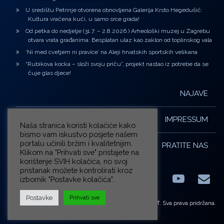
U središtu Petrinje otvorena obnovljena Galerija Krsto Hegedušić:
Kultura vraćena kući, u samo srce grada!
Od petka do nedjelje (31.7. – 2.8.2026.) Arheološki muzej u Zagrebu
otvara vrata građanima: Besplatan ulaz kao zaklon od toplinskog vala
‘Ni med cvetjem ni pravice’ na Aleji hrvatskih sportskih velikana
“Rubikova kocka – složi svoju priču”, projekt nastao iz potrebe da se
čuje glas djece!
NAJAVE
IMPRESSUM
Naša stranica koristi kolačiće kako
bismo vam iskustvo posjete našem
portalu učinili bržim i kvalitetnijim.
PRATITE NAS
Klikom na "Prihvati sve" pristajete na
korištenje SVIH kolačića, no svoj
pristanak možete kontrolirati kroz
izbornik "Postavke kolačića".
Facebook
LinkedIn
YouTub
E-m
X.com
Postavke
Prihvati sve
© ZG-KULT. Sva prava pridržana.