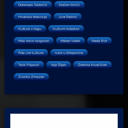
Dobrosalv Silobrčić
Dražen Ilinčić
Hrvatska televizija
Jure Radnić
Kultura s nogu
Kulturni kolodvor
Mali noćni razgovori
Mateo Videk
Neda Rizt
Pola ure kulture
ruke u džepovima
Tarik Filipović
Vojo Šiljak
Zdenka Kovačiček
Zvonko Zmazek