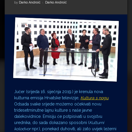
Impressum
Milenko Strižak
Kategorije:
by
Darko Androić
Darko Androić
Drugi autori
Drugi autori
Matea Andrić
Ljiljana Lekanić-Kljaić
Željko Krznarić
Mario Lovreković
Miroslav Šantek
Jučer (srijeda 16. siječnja 2019.) je krenula nova
kulturna emisija Hrvatske televizije,
Kultura s nogu
.
Odsada svake srijede možemo očekivati novu
tridesetminutne lajnu kulture s naše javne
dalekovidnice. Emisiju će potpisivati u svojstvu
urednika, do sada dokazano sposobni (
Kulturni
kolodvor
npr.), ponekad duhoviti, ali zato uvijek ležerni