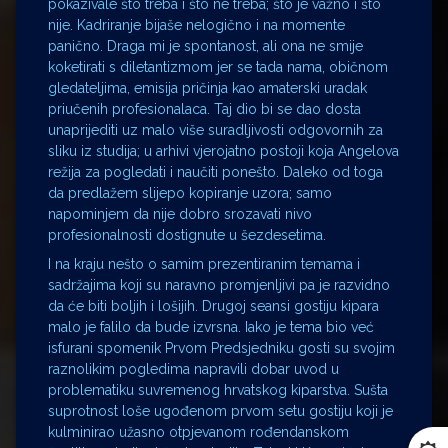
pokazivale što treba i što ne treba; što je važno i što
nije. Kadriranje bijaše nelogično i na momente
panično. Draga mi je spontanost, ali ona ne smije
koketirati s diletantizmom jer se tada nama, običnom
gledateljima, emisija pričinja kao amaterski uradak
priučenih profesionalaca. Taj dio bi se dao dosta
unaprijediti uz malo više suradljivosti odgovornih za
sliku iz studija; u arhivi vjerojatno postoji koja Angelova
režija za pogledati i naučiti ponešto. Daleko od toga
da predlažem slijepo kopiranje uzora; samo
napominjem da nije dobro srozavati nivo
profesionalnosti dostignute u šezdesetima.
I na kraju nešto o samim prezentiranim temama i
sadržajima koji su naravno promjenljivi pa je razvidno
da će biti boljih i lošijih. Drugoj seansi gostiju kipara
malo je falilo da bude izvrsna. Iako je tema bio već
isfurani spomenik Prvom Predsjedniku gosti su svojim
raznolikim pogledima napravili dobar uvod u
problematiku suvremenog hrvatskog kiparstva. Sušta
suprotnost loše ugođenom prvom setu gostiju koji je
kulminirao užasno otpjevanom rođendanskom