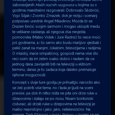
zaboravljenih
Malih noćnih razgovora
u kojima su s
gostima maestralno razgovarali: Dobrosalv Silobrčić,
Vojo Šiljak i Zvonko Zmazek, dok je režiju i scenarij
potpisivao urednik Angel Miladinov. Možda bi se
Dražen Ilinčić svojim šarmom i mogao uklopiti među
te velikane ćaskanja, ali njegova dva nevješta
pomoćnika (Mateo Videk i Jure Radnić) to neće moći
još godinama, a i to samo ako budu marljivo vježbali i
pekli zanat na manjim, lokalnim, televizijama i radijima.
O mladoj, inače simpatičnoj, gospodi nema više što
reći osim da im želim svako dobro i nadam da će
jednog dana zavrijediti biti na televiziji u elitnom
terminu; danas je to zadaća koja daleko premašuje
njihove mogućnosti.
Koncept s dvije ture gostiju je prihvatljiv, naročito ako
se želi pokriti više tema, no i tada je ljudi na sceni
previše, pa dok ih nitko ništa ne pita oni drže ruke u
džepovima i šlataju se po nosu. Nisam bontonski
čistunac, ali držati ruke u džepovima na televiziji je
malko nepristojno i jako, jako, netelevizično. Na
primjer, Tarik Filipović u kvizu
Potjera
, u kojem se ne