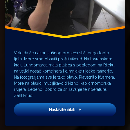
Vele da će nakon sušnog proljeća stići dugo toplo
ljeto. More smo obavili prošli vikend. Na lovranskom
kraju Lungomarea mala plažica s pogledom na Rijeku,
na veliki nosač kontejnera i dimnjake riječke rafinerije.
Na fotografijama sve je tako plavo. Plavetnilo Kvarnera.
More na plažici mutnjikavo tirkizno; kao crnomorska
rivijera. Ledeno. Dobro za snižavanje temperature.
Zahliknuo …
One hoće isto što i mi
Nastavite čitati