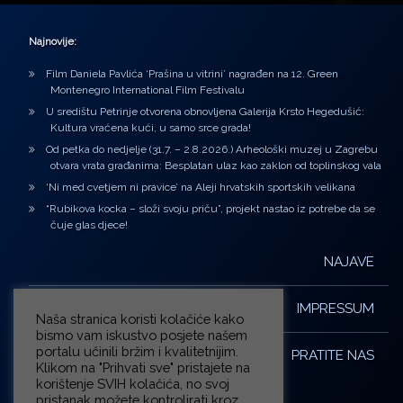
Najnovije:
Film Daniela Pavlića ‘Prašina u vitrini’ nagrađen na 12. Green
Montenegro International Film Festivalu
U središtu Petrinje otvorena obnovljena Galerija Krsto Hegedušić:
Kultura vraćena kući, u samo srce grada!
Od petka do nedjelje (31.7. – 2.8.2026.) Arheološki muzej u Zagrebu
otvara vrata građanima: Besplatan ulaz kao zaklon od toplinskog vala
‘Ni med cvetjem ni pravice’ na Aleji hrvatskih sportskih velikana
“Rubikova kocka – složi svoju priču”, projekt nastao iz potrebe da se
čuje glas djece!
NAJAVE
IMPRESSUM
Naša stranica koristi kolačiće kako
bismo vam iskustvo posjete našem
portalu učinili bržim i kvalitetnijim.
PRATITE NAS
Klikom na "Prihvati sve" pristajete na
korištenje SVIH kolačića, no svoj
pristanak možete kontrolirati kroz