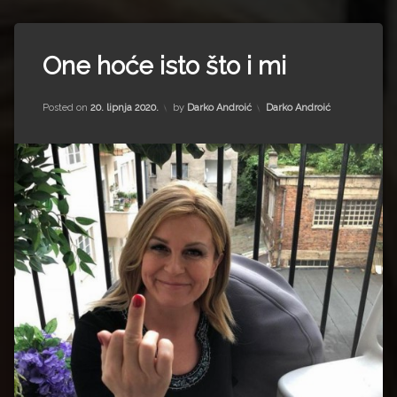
Impressum
Milenko Strižak
Tagged
Drugi autori
Drugi autori
Izbori
One hoće isto što i mi
Kvarner
Matea Andrić
Updated on
15. srpnja 2022.
Lovran
Kategorije:
Posted on
20. lipnja 2020.
by
Darko Androić
Darko Androić
Lungomare
Ljiljana Lekanić-Kljaić
Mislav
Bago
Željko Krznarić
Nova
TV
Mario Lovreković
Predsjednica
Predsjednik
Miroslav Šantek
Premijer
Rijeka