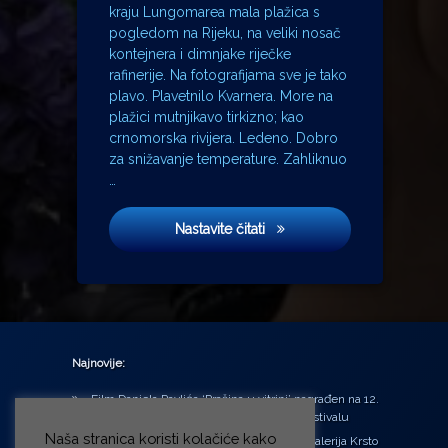
kraju Lungomarea mala plažica s
pogledom na Rijeku, na veliki nosač
kontejnera i dimnjake riječke
rafinerije. Na fotografijama sve je tako
plavo. Plavetnilo Kvarnera. More na
plažici mutnjikavo tirkizno; kao
crnomorska rivijera. Ledeno. Dobro
za snižavanje temperature. Zahliknuo
…
One hoće isto što i mi
Nastavite čitati
Najnovije:
Film Daniela Pavlića ‘Prašina u vitrini’ nagrađen na 12.
Green Montenegro International Film Festivalu
Naša stranica koristi kolačiće kako
U središtu Petrinje otvorena obnovljena Galerija Krsto