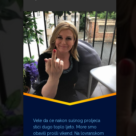
Nova TV
Predsjednica
Predsjednik
Premijer
Rijeka
Vele da će nakon sušnog proljeća
stići dugo toplo ljeto. More smo
obavili prošli vikend. Na lovranskom