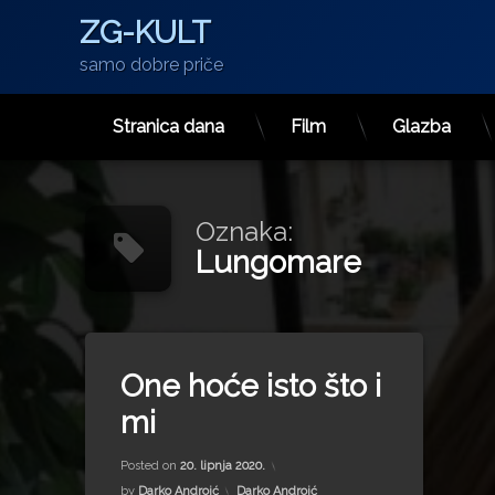
ZG-KULT
samo dobre priče
Stranica dana
Film
Glazba
Preskoči
na
sadržaj
Oznaka:
Lungomare
Tagged
Izbori
One hoće isto što i
Kvarner
mi
Lovran
Lungomare
Updated on
15. srpnja 2022.
Posted on
20. lipnja 2020.
Mislav Bago
Kategorije:
by
Darko Androić
Darko Androić