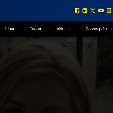
Facebook
LinkedIn
X.com
You
Libar
Teatar
Više
Za vas pišu