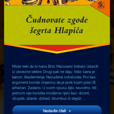
shema
Šegrt
Hlapić
Misle neki da bi Ivanu Brlić Mažuranić trebalo izbaciti
iz obvezne lektire. Drugi pak ne daju. Vele: Ivana je
kanon. Akademkinja. Nesuđena nobelovka. Prvi kao
argument koriste činjenicu da je jezik kojim piše I.B.
arhaičan. Zastario. U svom opusu Ajbi, navodno, niti
jednom nije koristila moderne riječi kao: džoint,
džojstik, džanki; džihad, džumbus ili stejdž; …
Šegrt Hlapić
Nastavite čitati