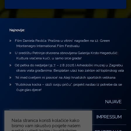
Najnovije:
Film Daniela Pavlića ‘Prašina u vitrini’ nagrađen na 12. Green
Montenegro International Film Festivalu
U središtu Petrinje otvorena obnovljena Galerija Krsto Hegedušić:
Kultura vraćena kući, u samo srce grada!
Od petka do nedjelje (31.7. – 2.8.2026.) Arheološki muzej u Zagrebu
otvara vrata građanima: Besplatan ulaz kao zaklon od toplinskog vala
‘Ni med cvetjem ni pravice’ na Aleji hrvatskih sportskih velikana
“Rubikova kocka – složi svoju priču”, projekt nastao iz potrebe da se
čuje glas djece!
NAJAVE
IMPRESSUM
Naša stranica koristi kolačiće kako
bismo vam iskustvo posjete našem
portalu učinili bržim i kvalitetnijim.