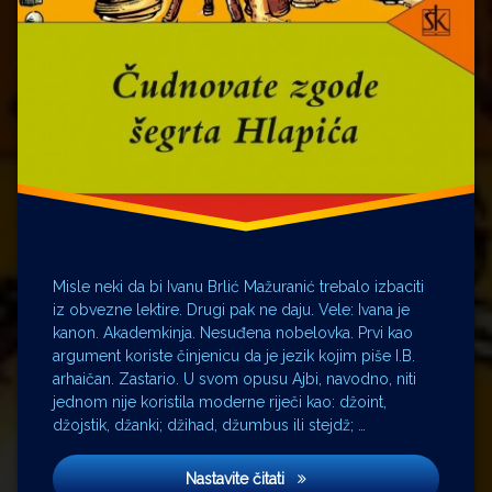
shema
Šegrt
Hlapić
Misle neki da bi Ivanu Brlić Mažuranić trebalo izbaciti
iz obvezne lektire. Drugi pak ne daju. Vele: Ivana je
kanon. Akademkinja. Nesuđena nobelovka. Prvi kao
argument koriste činjenicu da je jezik kojim piše I.B.
arhaičan. Zastario. U svom opusu Ajbi, navodno, niti
jednom nije koristila moderne riječi kao: džoint,
džojstik, džanki; džihad, džumbus ili stejdž; …
Šegrt Hlapić
Nastavite čitati