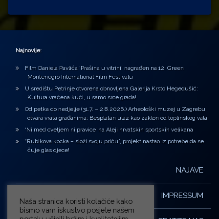
Najnovije:
Film Daniela Pavlića ‘Prašina u vitrini’ nagrađen na 12. Green
Montenegro International Film Festivalu
U središtu Petrinje otvorena obnovljena Galerija Krsto Hegedušić:
Kultura vraćena kući, u samo srce grada!
Od petka do nedjelje (31.7. – 2.8.2026.) Arheološki muzej u Zagrebu
otvara vrata građanima: Besplatan ulaz kao zaklon od toplinskog vala
‘Ni med cvetjem ni pravice’ na Aleji hrvatskih sportskih velikana
“Rubikova kocka – složi svoju priču”, projekt nastao iz potrebe da se
čuje glas djece!
NAJAVE
IMPRESSUM
Naša stranica koristi kolačiće kako
bismo vam iskustvo posjete našem
portalu učinili bržim i kvalitetnijim.