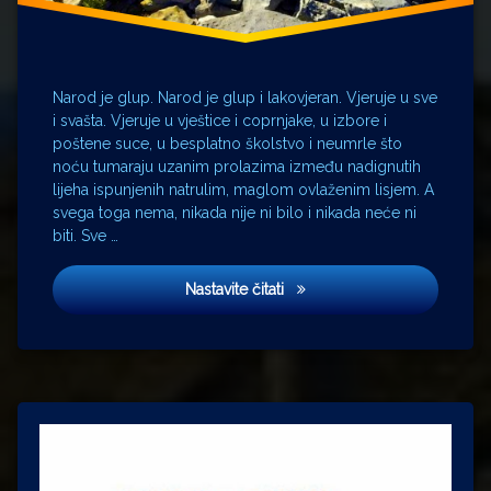
Isidor
Kršnjavi
Josip Juraj
Narod je glup. Narod je glup i lakovjeran. Vjeruje u sve
Strossmayer
i svašta. Vjeruje u vještice i coprnjake, u izbore i
poštene suce, u besplatno školstvo i neumrle što
Josip
noću tumaraju uzanim prolazima između nadignutih
K.
lijeha ispunjenih natrulim, maglom ovlaženim lisjem. A
svega toga nema, nikada nije ni bilo i nikada neće ni
Jura
biti. Sve …
Miriam
Vila
Nastavite čitati
Mirogoj
policija
Predsjednik
Prekrižje