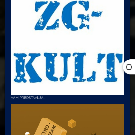
Premijer
Stara
Pravdićka
Vila
Medvednice
Vila
Velebita
VAM PREDSTAVLJA :