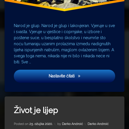
Isidor
Kršnjavi
Josip Juraj
Narod je glup. Narod je glup i lakovjeran. Vjeruje u sve
Strossmayer
i svašta. Vjeruje u vještice i coprnjake, u izbore i
poštene suce, u besplatno školstvo i neumrle što
Josip
noću tumaraju uzanim prolazima između nadignutih
K.
lijeha ispunjenih natrulim, maglom ovlaženim lisjem. A
svega toga nema, nikada nije ni bilo i nikada neće ni
Jura
biti. Sve …
Miriam
Vila
Nastavite čitati
Mirogoj
policija
Tagged
Predsjednik
Alpe
Život je lijep
Andrej
Prekrižje
Dujella
Updated on
15. srpnja 2022.
Kategorije:
Posted on
25. ožujka 2020.
by
Darko Androić
Darko Androić
Charles