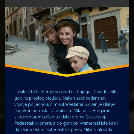
Premijer
F.
Richter
Stara
Bergamo
Pravdićka
Hermann
Bolle
Vila
kulturna
Medvednice
dobra
Mletačka
Vila
Republika
Velebita
Oscar
potres
Robert
Benigni
Švicarska
La vita è bella Bergamo grad na brijegu. Devedesetih
godina prošlog stoljeća. Nakon šest-sedam sati
Vincenzo
vožnje po jednoličnim autocestama Slovenije i Italije
Cerami
napokon normala. Zaobilazim Milano. U Bergamu
Život
skrećem prema Comu i dalje prema Švicarskoj.
je
lijep
Pedesetak kilometara do granice. Vremenski isto kao i
da se ide okolo, autocestom preko Milana, ali sada