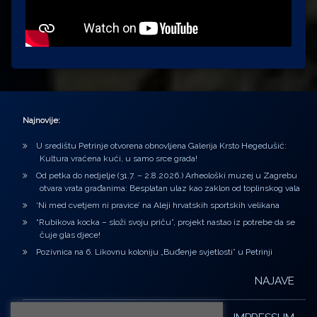
Najnovije:
U središtu Petrinje otvorena obnovljena Galerija Krsto Hegedušić:
Kultura vraćena kući, u samo srce grada!
Od petka do nedjelje (31.7. – 2.8.2026.) Arheološki muzej u Zagrebu
otvara vrata građanima: Besplatan ulaz kao zaklon od toplinskog vala
‘Ni med cvetjem ni pravice’ na Aleji hrvatskih sportskih velikana
“Rubikova kocka – složi svoju priču”, projekt nastao iz potrebe da se
čuje glas djece!
Pozivnica na 6. Likovnu koloniju „Buđenje svjetlosti” u Petrinji
NAJAVE