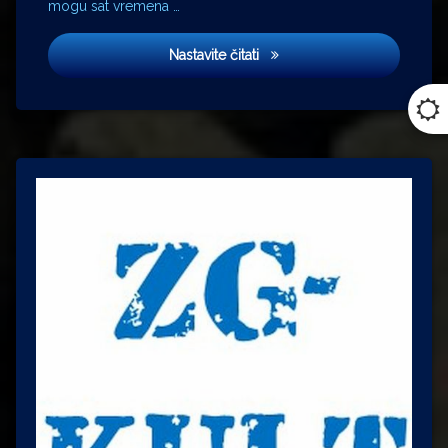
mogu sat vremena …
Život je lijep
Nastavite čitati