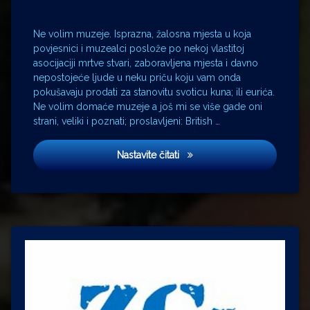
Matija
Fintić
muzej
Ne volim muzeje. Isprazna, žalosna mjesta u koja
povjesnici i muzealci poslože po nekoj vlastitoj
Nikola
asocijaciji mrtve stvari, zaboravljena mjesta i davno
Mikac
nepostojeće ljude u neku priču koju vam onda
Petrinja
pokušavaju prodati za stanovitu svoticu kuna; ili eurića.
Prado
Ne volim domaće muzeje a još mi se više gade oni
Sava
strani, veliki i poznati; proslavljeni: British …
Sisak
Tadija
Muzeji
Nastavite čitati
Smičiklas
Turci
Vatikanski
muzej
Vila
zagorje