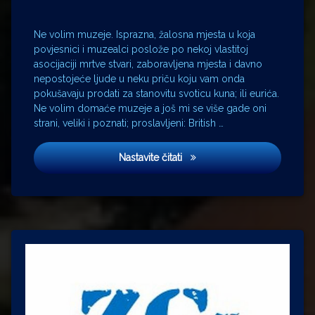
Matija
Fintić
muzej
Ne volim muzeje. Isprazna, žalosna mjesta u koja
povjesnici i muzealci poslože po nekoj vlastitoj
Nikola
asocijaciji mrtve stvari, zaboravljena mjesta i davno
Mikac
nepostojeće ljude u neku priču koju vam onda
Petrinja
pokušavaju prodati za stanovitu svoticu kuna; ili eurića.
Prado
Ne volim domaće muzeje a još mi se više gade oni
Sava
strani, veliki i poznati; proslavljeni: British …
Sisak
Tadija
Muzeji
Nastavite čitati
Smičiklas
Turci
Vatikanski
muzej
Vila
zagorje