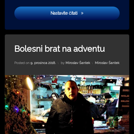
Imaginarna Europa
Nastavite čitati
Tagged
advent
Bolesni brat na adventu
Baby
Dooks
Updated on
16. lipnja 2022.
Kategorije:
Posted on
9. prosinca 2018.
by
Miroslav Šantek
Miroslav Šantek
Bolesna
braća
Ćudna
šuma
Zagreb