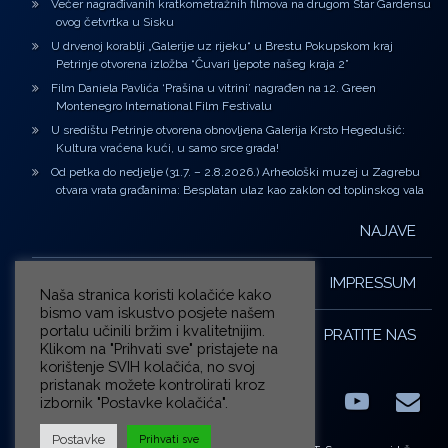
Večer nagrađivanih kratkometražnih filmova na drugom Star Gardensu
ovog četvrtka u Sisku
U drvenoj korablji „Galerije uz rijeku“ u Brestu Pokupskom kraj
Petrinje otvorena izložba “Čuvari ljepote našeg kraja 2”
Film Daniela Pavlića ‘Prašina u vitrini’ nagrađen na 12. Green
Montenegro International Film Festivalu
U središtu Petrinje otvorena obnovljena Galerija Krsto Hegedušić:
Kultura vraćena kući, u samo srce grada!
Od petka do nedjelje (31.7. – 2.8.2026.) Arheološki muzej u Zagrebu
otvara vrata građanima: Besplatan ulaz kao zaklon od toplinskog vala
NAJAVE
IMPRESSUM
Naša stranica koristi kolačiće kako
bismo vam iskustvo posjete našem
portalu učinili bržim i kvalitetnijim.
PRATITE NAS
Klikom na "Prihvati sve" pristajete na
korištenje SVIH kolačića, no svoj
pristanak možete kontrolirati kroz
izbornik "Postavke kolačića".
Facebook
LinkedIn
YouTub
E-m
X.com
Postavke
Prihvati sve