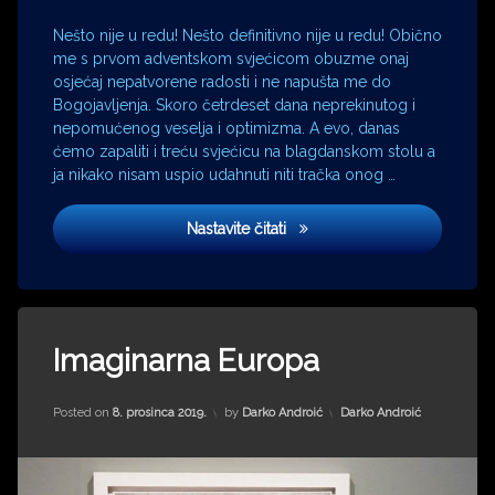
Fabijan
Šovagović
Nešto nije u redu! Nešto definitivno nije u redu! Obično
Hrvatsko
me s prvom adventskom svjećicom obuzme onaj
fizikalno
osjećaj nepatvorene radosti i ne napušta me do
društvo
Bogojavljenja. Skoro četrdeset dana neprekinutog i
Jagoda
nepomućenog veselja i optimizma. A evo, danas
Kaloper
ćemo zapaliti i treću svjećicu na blagdanskom stolu a
Jean-
ja nikako nisam uspio udahnuti niti tračka onog …
Paul
Sartre
Lisice
Nastavite čitati
kolektivno
predsjedništvo
KPJ
Krsto
Tagged
Papić
Adrian
Imaginarna Europa
lisac
Pezdirc
lisice
advent
Updated on
31. siječnja 2024.
Kategorije:
Posted on
8. prosinca 2019.
by
Darko Androić
Darko Androić
Mirko
Claudia
Kovač
Korneev
Miroslav
Europa
Krleža