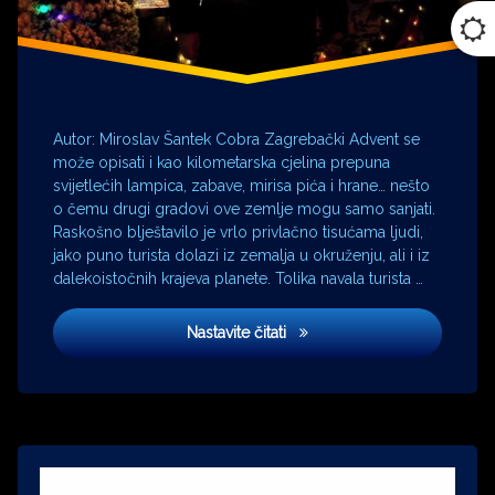
Autor: Miroslav Šantek Cobra Zagrebački Advent se
može opisati i kao kilometarska cjelina prepuna
svijetlećih lampica, zabave, mirisa pića i hrane… nešto
o čemu drugi gradovi ove zemlje mogu samo sanjati.
Raskošno blještavilo je vrlo privlačno tisućama ljudi,
jako puno turista dolazi iz zemalja u okruženju, ali i iz
dalekoistočnih krajeva planete. Tolika navala turista …
Bolesni brat na adventu
Nastavite čitati