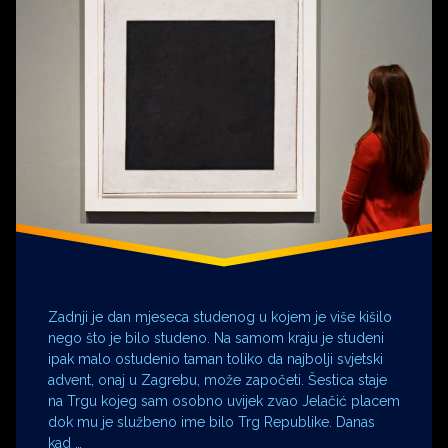
Europski
predsjednički
teatar
kandidat
Jan
Srebrna
Sobolewski
arena
Jaśmina
Zlatna
Polak
Arena
Jugoslovensko
dramsko
Miša
Janketić
Oliver
Frljić
Tenzin
Kolsch
Zadnji je dan mjeseca studenog u kojem je više kišilo
Tina
Orlandini
nego što je bilo studeno. Na samom kraju je studeni
ipak malo ostudenio taman toliko da najbolji svjetski
zkm
advent, onaj u Zagrebu, može započeti. Šestica staje
na Trgu kojeg sam osobno uvijek zvao Jelačić placem
dok mu je službeno ime bilo Trg Republike. Danas
kad …