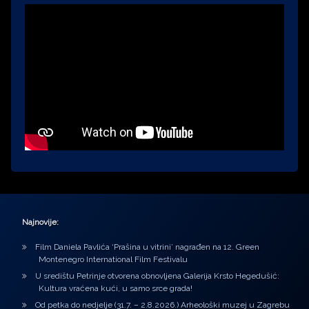
Najnovije:
Film Daniela Pavlića ‘Prašina u vitrini’ nagrađen na 12. Green
Montenegro International Film Festivalu
U središtu Petrinje otvorena obnovljena Galerija Krsto Hegedušić:
Kultura vraćena kući, u samo srce grada!
Od petka do nedjelje (31.7. – 2.8.2026.) Arheološki muzej u Zagrebu