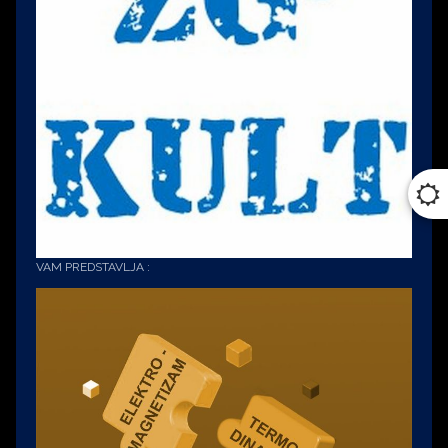
predsjednički
kandidat
Srebrna
arena
Zlatna
Arena
VAM PREDSTAVLJA :