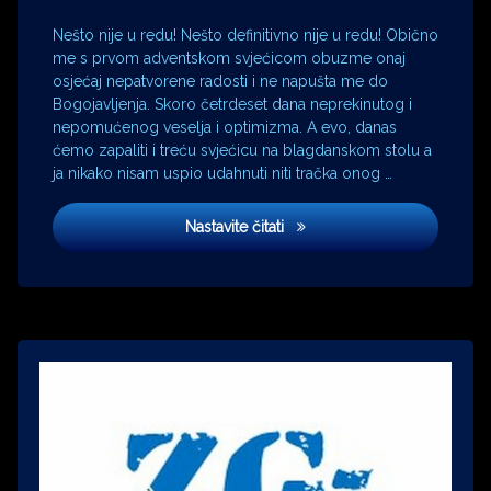
Fabijan
Šovagović
Nešto nije u redu! Nešto definitivno nije u redu! Obično
Hrvatsko
me s prvom adventskom svjećicom obuzme onaj
fizikalno
osjećaj nepatvorene radosti i ne napušta me do
društvo
Bogojavljenja. Skoro četrdeset dana neprekinutog i
Jagoda
nepomućenog veselja i optimizma. A evo, danas
Kaloper
ćemo zapaliti i treću svjećicu na blagdanskom stolu a
Jean-
ja nikako nisam uspio udahnuti niti tračka onog …
Paul
Sartre
Lisice
Nastavite čitati
kolektivno
predsjedništvo
KPJ
Krsto
Papić
lisac
lisice
Mirko
Kovač
Miroslav
Krleža